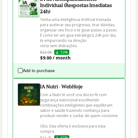
Individual (Respostas Imediatas
24h)
Tenha uma Inteligência Artificial treinada 
para acelerar seu progresso, tirar dúvidas, 
organizar seu foco e te guiar passo a passo. 
É como ter um guia estratégico 24h por dia, 
te empurrando na direção 
certa sem distrações.
$22.08
59%
$9.00 / month
Add to purchase
IA Nutri - WebHoje
Com a Nutri IA você cria doces fit com 
segurança nutricional escolhendo 
combinações inteligentes que equilibram 
sabor e saúde trazendo confiança para 
produzir vender e cuidar de quem consome. 

Obs. Esta oferta é exclusiva para esta 
compra.
$21.05
67%