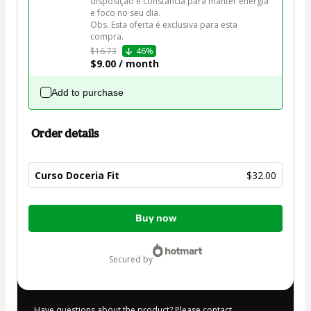
disposição e constância para manter energia 
e foco no seu dia. 

Obs. Esta oferta é exclusiva para esta 
compra.
$16.73
46%
$9.00 / month
Add to purchase
Order details
Curso Doceria Fit
$32.00
Total
Buy now
of
$32.00
secured by
Have questions about the product? Please contact