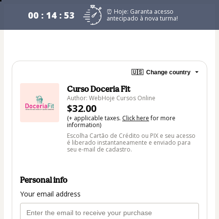
⏰ Hoje: Garanta acesso
00 : 14 : 53
antecipado à nova turma!
🇺🇸
Change country
Curso Doceria Fit
Author: WebHoje Cursos Online
$32.00
(+ applicable taxes.
Click here
for more
information)
Escolha Cartão de Crédito ou PIX e seu acesso
é liberado instantaneamente e enviado para
seu e-mail de cadastro.
Personal info
Your email address