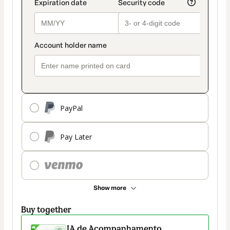
PayPal
Pay Later
Show more
Buy together
IA de Acompanhamento