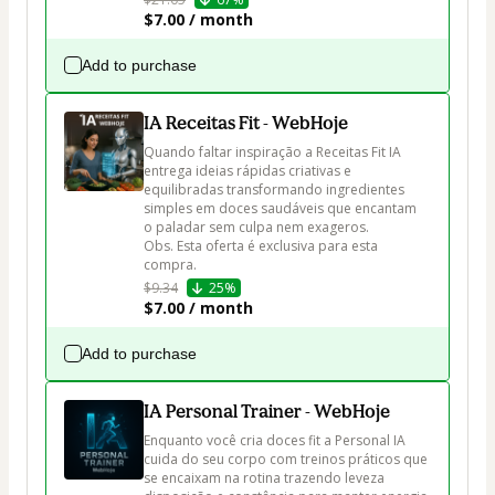
$7.00 / month
Add to purchase
IA Receitas Fit - WebHoje
Quando faltar inspiração a Receitas Fit IA 
entrega ideias rápidas criativas e 
equilibradas transformando ingredientes 
simples em doces saudáveis que encantam 
o paladar sem culpa nem exageros. 

Obs. Esta oferta é exclusiva para esta 
compra.
$9.34
25%
$7.00 / month
Add to purchase
IA Personal Trainer - WebHoje
Enquanto você cria doces fit a Personal IA 
cuida do seu corpo com treinos práticos que 
se encaixam na rotina trazendo leveza 