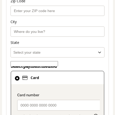
Zip Code
City
State
Select payment method
Card
Card
selected
as
payment
payment_data.section_title_v2
method