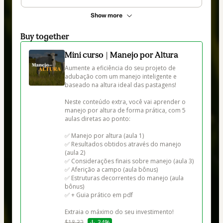
Show more
Buy together
Mini curso | Manejo por Altura
Aumente a eficiência do seu projeto de 
adubação com um manejo inteligente e 
baseado na altura ideal das pastagens!

Neste conteúdo extra, você vai aprender o 
manejo por altura de forma prática, com 5 
aulas diretas ao ponto:

✅ Manejo por altura (aula 1)

✅ Resultados obtidos através do manejo 
(aula 2)

✅ Considerações finais sobre manejo (aula 3)

✅ Aferição a campo (aula bônus)

✅ Estruturas decorrentes do manejo (aula 
bônus)

✅ + Guia prático em pdf 

Extraia o máximo do seu investimento!
$18.32
34%