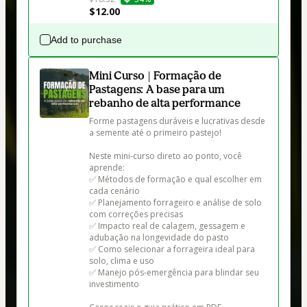
$12.00
Add to purchase
Mini Curso | Formação de
Pastagens: A base para um
rebanho de alta performance
Forme pastagens duráveis e lucrativas desde 
a semente até o primeiro pastejo!

Neste mini-curso direto ao ponto, você 
aprende:

✅ Métodos de formação e qual escolher em 
cada cenário

✅ Planejamento forrageiro e análise de solo 
com correções precisas

✅ Impacto real de calagem, gessagem e 
adubação na longevidade do pasto

✅ Como selecionar a forrageira ideal para 
solo, clima e uso

✅ Manejo pós-emergência para blindar seu 
investimento
