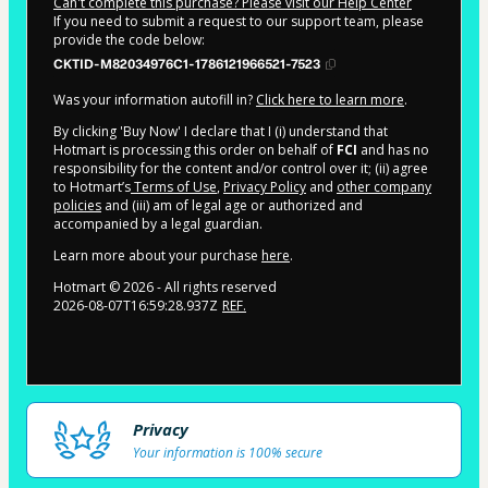
Can't complete this purchase? Please visit our Help Center
If you need to submit a request to our support team, please
provide the code below:
CKTID-M82034976C1-1786121966521-7523
Was your information autofill in?
Click here to learn more
.
By clicking 'Buy Now' I declare that I (i) understand that
Hotmart is processing this order on behalf of
FCI
and has no
responsibility for the content and/or control over it; (ii) agree
to Hotmart’s
Terms of Use
,
Privacy Policy
and
other company
policies
and (iii) am of legal age or authorized and
accompanied by a legal guardian.
Learn more about your purchase
here
.
Hotmart ©
2026
- All rights reserved
2026-08-07T16:59:28.937Z
REF.
Privacy
Your information is 100% secure