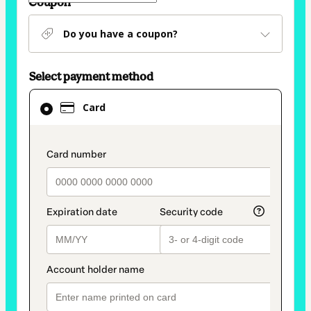
Coupon
Do you have a coupon?
Select payment method
Card
Card
selected
as
payment
payment_data.section_title_v2
method