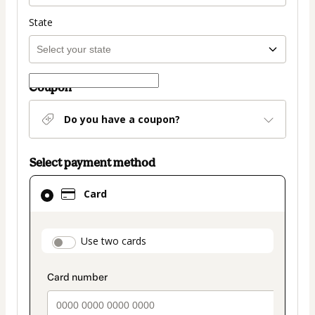
State
Coupon
Do you have a coupon?
Select payment method
Card
Card
selected
as
payment
payment_data.section_title_v2
Use two cards
method