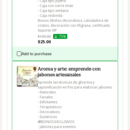
- Caja tipo joyero

- Caja con cierre imán 

- Caja tipo ventana

- Caja redonda

Bonos: Moños decorativos, calculadora de 
costos, decoración con filigrana, certificado. 

Soporte VIP
$100.00
75%
$25.00
Add to purchase
Aroma y arte: emprende con
jabones artesanales
Aprende las técnicas de glicerina y 
saponificación en frío para elaborar jabones:

- Naturales 

- Faciales 

- Exfoliantes 

- Terapéuticos 

- Decorativos 

- Esotéricos

🎁BONOS EXCLUSIVOS 

- Jabones para eventos
