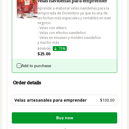
velas navideñas para emprender
Aprende a elaborar velas navideñas para la 
temporada de Diciembre ya que es una de 
las fechas más especiales y rentables en este 
negocio.

- Velas con stikers

- Velas con efectos navideños

- Velas en envases y moldes navideños

y mucho más
$100.00
75%
$25.00
Add to purchase
Order details
Velas artesanales para emprender
$100.00
Total
Buy now
of
$100.00