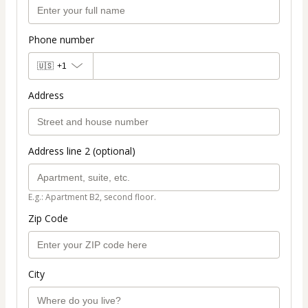
Phone number
🇺🇸
+1
Address
Address line 2 (optional)
E.g.: Apartment B2, second floor.
Zip Code
City