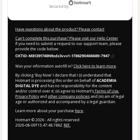
secured by
Have questions about the product? Please contact
Can't complete this purchase? Please visit our Help Center
If you need to submit a request to our support team, please
provide the code below:
CKTID-M81391748N9zdz3vvv1-1786290466689-7947
Was your information autofill in?
Click here to learn more
.
By clicking 'Buy Now' I declare that I (i) understand that
Hotmart is processing this order on behalf of
ACADEMIA
DIGITAL DYE
and has no responsibility for the content
and/or control over it; (ii) agree to Hotmart’s
Terms of Use
,
Privacy Policy
and
other company policies
and (iii) am of legal
age or authorized and accompanied by a legal guardian.
Learn more about your purchase
here
.
Hotmart ©
2026
- All rights reserved
2026-08-09T15:47:48.788Z
REF.