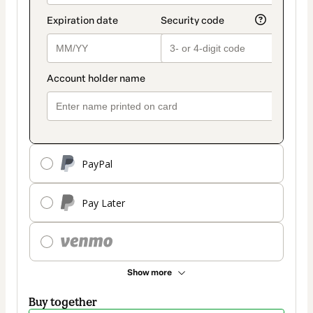
PayPal
Pay Later
Show more
Buy together