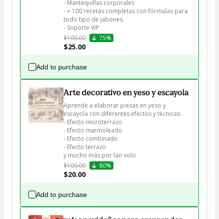
- Mantequillas corporales

- + 100 recetas completas con fórmulas para 
todo tipo de jabones.

- Soporte VIP
$100.00
75%
$25.00
Add to purchase
Arte decorativo en yeso y escayola
Aprende a elaborar piezas en yeso y 
escayola con diferentes efectos y técnicas:

- Efecto microterrazo

- Efecto marmoleado

- Efecto combinado

- Efecto terrazo

y mucho más por tan solo
$100.00
80%
$20.00
Add to purchase