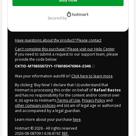
Buy now
of
$22.00
secured by
Have questions about the product? Please contact
Can't complete this purchase? Please visit our Help Center
If you need to submit a request to our support team, please
provide the code below:
CKTID-M79855672Y1-1786180476964-2346
Was your information autofill in?
Click here to learn more
.
By clicking 'Buy Now' I declare that I (i) understand that
Hotmart is processing this order on behalf of
Rafael Bastos
and has no responsibility for the content and/or control over
it; (ii) agree to Hotmart’s
Terms of Use
,
Privacy Policy
and
other company policies
and (iii) am of legal age or authorized
and accompanied by a legal guardian.
Learn more about your purchase
here
.
Hotmart ©
2026
- All rights reserved
2026-08-08T09:14:38.819Z
REF.