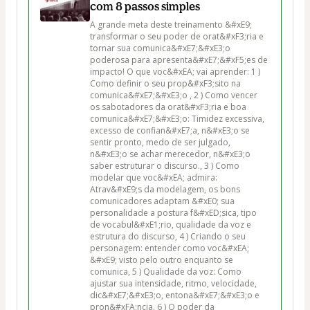
com 8 passos simples
A grande meta deste treinamento &#xE9; 
transformar o seu poder de orat&#xF3;ria e 
tornar sua comunica&#xE7;&#xE3;o 
poderosa para apresenta&#xE7;&#xF5;es de 
impacto! O que voc&#xEA; vai aprender: 1 ) 
Como definir o seu prop&#xF3;sito na 
comunica&#xE7;&#xE3;o , 2 ) Como vencer 
os sabotadores da orat&#xF3;ria e boa 
comunica&#xE7;&#xE3;o: Timidez excessiva, 
excesso de confian&#xE7;a, n&#xE3;o se 
sentir pronto, medo de ser julgado, 
n&#xE3;o se achar merecedor, n&#xE3;o 
saber estruturar o discurso., 3 ) Como 
modelar que voc&#xEA; admira: 
Atrav&#xE9;s da modelagem, os bons 
comunicadores adaptam &#xE0; sua 
personalidade a postura f&#xED;sica, tipo 
de vocabul&#xE1;rio, qualidade da voz e 
estrutura do discurso, 4 ) Criando o seu 
personagem: entender como voc&#xEA; 
&#xE9; visto pelo outro enquanto se 
comunica, 5 ) Qualidade da voz: Como 
ajustar sua intensidade, ritmo, velocidade, 
dic&#xE7;&#xE3;o, entona&#xE7;&#xE3;o e 
pron&#xFA;ncia, 6 ) O poder da 