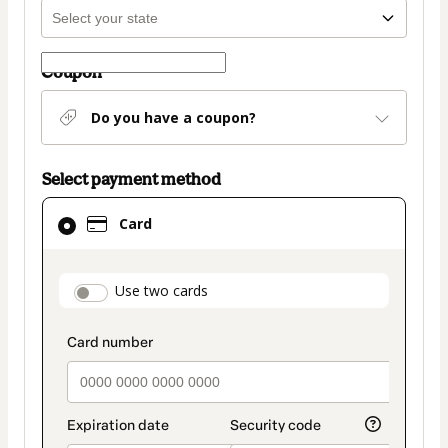
Coupon
Do you have a coupon?
Select payment method
Card
Card
selected
as
payment
payment_data.section_title_v2
Use two cards
method