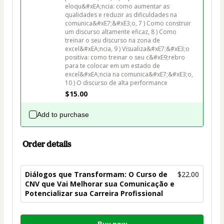
eloqu&#xEA;ncia: como aumentar as 
qualidades e reduzir as dificuldades na 
comunica&#xE7;&#xE3;o, 7 ) Como construir 
um discurso altamente eficaz, 8 ) Como 
treinar o seu discurso na zona de 
excel&#xEA;ncia, 9 ) Visualiza&#xE7;&#xE3;o 
positiva: como treinar o seu c&#xE9;rebro 
para te colocar em um estado de 
excel&#xEA;ncia na comunica&#xE7;&#xE3;o, 
10 ) O discurso de alta performance
$15.00
Add to purchase
Order details
Diálogos que Transformam: O Curso de
$22.00
CNV que Vai Melhorar sua Comunicação e
Potencializar sua Carreira Profissional
Total