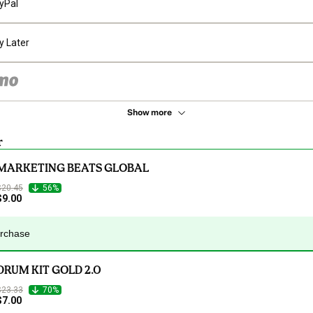
yPal
y Later
Show more
r
MARKETING BEATS GLOBAL
$20.45
56%
$9.00
urchase
DRUM KIT GOLD 2.0
$23.33
70%
$7.00