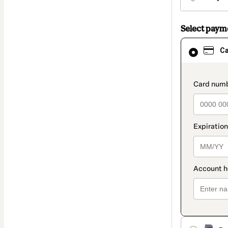
Select pay
Card
C
selected
as
payment
method
paymen