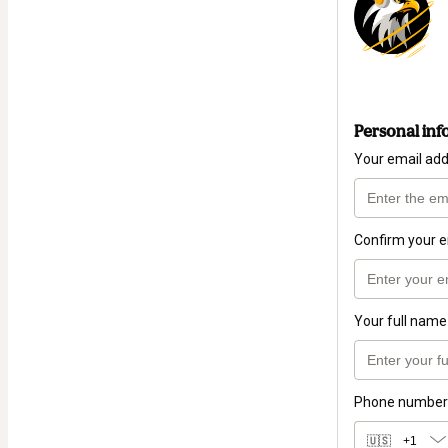
Personal inf
Your email ad
Confirm your e
Your full name
Phone number
🇺🇸
+1