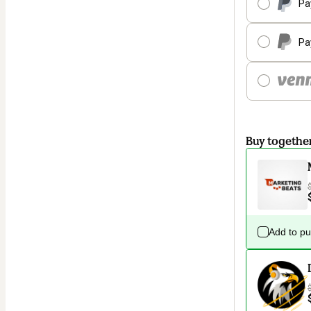
Pa
Pa
Buy togethe
Add to p