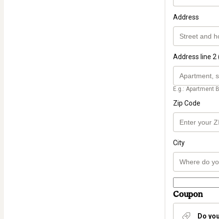
Address
Address line 2 
E.g.: Apartment B
Zip Code
City
Coupon
Do you