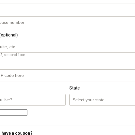
(optional)
2, second floor.
State
 have a coupon?