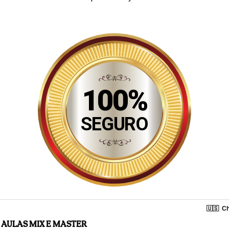
100%
SEGURO
🇺🇸
Ch
AULAS MIX E MASTER