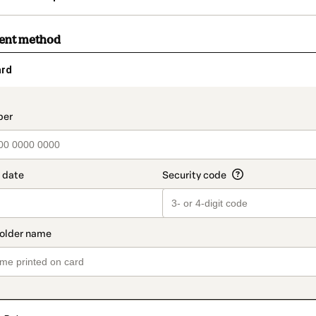
ment method
ard
t_data.section_title_v2