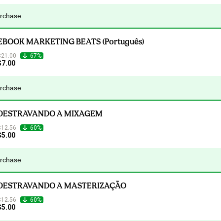
urchase
EBOOK MARKETING BEATS (Português)
$21.00
67%
$7.00
urchase
DESTRAVANDO A MIXAGEM
$12.56
60%
$5.00
urchase
DESTRAVANDO A MASTERIZAÇÃO
$12.56
60%
$5.00