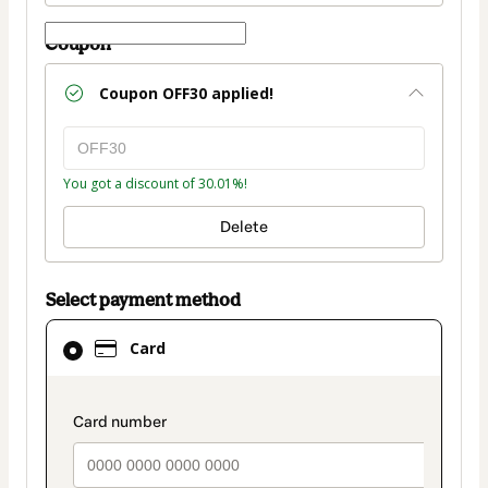
Coupon
Coupon
OFF30
applied!
You got a discount of 30.01%!
Delete
Select payment method
Card
Card
selected
as
payment
payment_data.section_title_v2
method