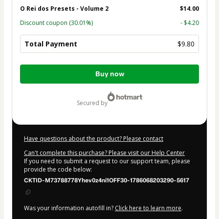
O Rei dos Presets - Volume 2
$14.00
Discount coupon
(30.01%)
- $4.20
Total Payment
$9.80
Total
Buy now
of
$9.80
secured by
Have questions about the product? Please contact
Can't complete this purchase? Please visit our Help Center
If you need to submit a request to our support team, please
provide the code below:
CKTID-M73788778Yhev0z4ni1OFF30-1786068203290-5617
Was your information autofill in?
Click here to learn more
.