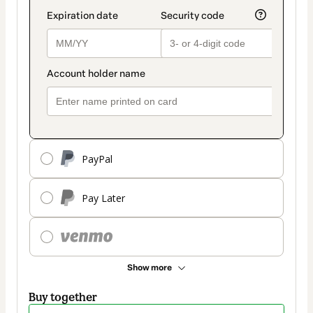
PayPal
Pay Later
Show more
Buy together