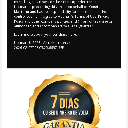
By clicking 'Buy Now' I declare that I (i) understand that
Hotmart is processing this order on behalf of
Kenzi
Marinho
and has no responsibility for the content and/or
control over it; (ii) agree to Hotmart’s
Terms of Use
,
Privacy
Policy
and
other company policies
and (iii) am of legal age or
authorized and accompanied by a legal guardian.
Learn more about your purchase
here
.
Hotmart ©
2026
- All rights reserved
2026-08-07T02:03:25.669Z
REF.