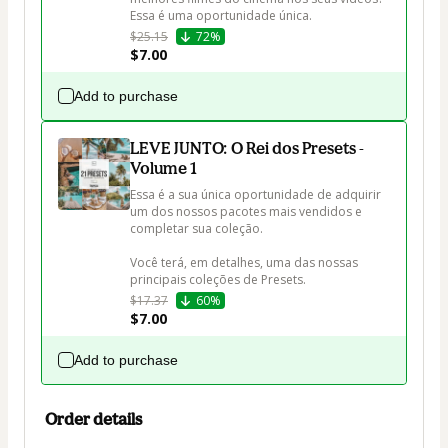
Essa é uma oportunidade única.
$25.15
72%
$7.00
Add to purchase
LEVE JUNTO: O Rei dos Presets -
Volume 1
Essa é a sua única oportunidade de adquirir 
um dos nossos pacotes mais vendidos e 
completar sua coleção.

Você terá, em detalhes, uma das nossas 
principais coleções de Presets.
$17.37
60%
$7.00
Add to purchase
Order details