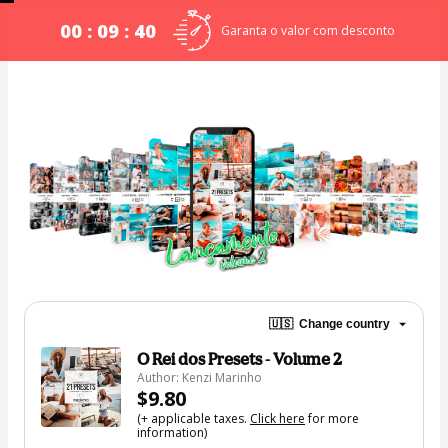
00 : 09 : 39
Garanta o valor com desconto
🇺🇸
Change country
O Rei dos Presets - Volume 2
Author: Kenzi Marinho
$9.80
(+ applicable taxes.
Click here
for more
information)