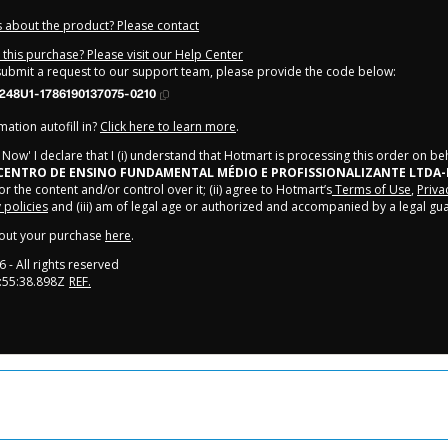
 about the product? Please contact
this purchase? Please visit our Help Center
 submit a request to our support team, please provide the code below:
248U1-1786190137075-0210
ation autofill in?
Click here to learn more
.
y Now' I declare that I (i) understand that Hotmart is processing this order on be
 CENTRO DE ENSINO FUNDAMENTAL MÉDIO E PROFISSIONALIZANTE LTDA
or the content and/or control over it; (ii) agree to Hotmart’s
Terms of Use
,
Priva
policies
and (iii) am of legal age or authorized and accompanied by a legal gu
out your purchase
here
.
6
- All rights reserved
:55:38.898Z
REF.