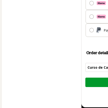
Pa
Order detail
Curso de C
Total
of
$15.00