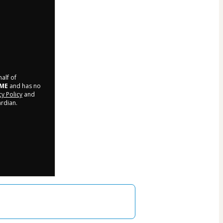
half of
-ME
and has no
cy Policy
and
ardian.