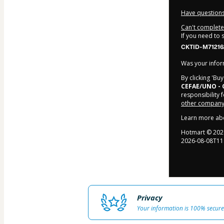
Have questions
Can't complete 
If you need to
CKTID-M71216
Was your inform
By clicking 'Bu
CEFAE/UNO -
responsibility f
other company 
Learn more ab
Hotmart ©
202
2026-08-08T11
Privacy
Your information is 100% secure