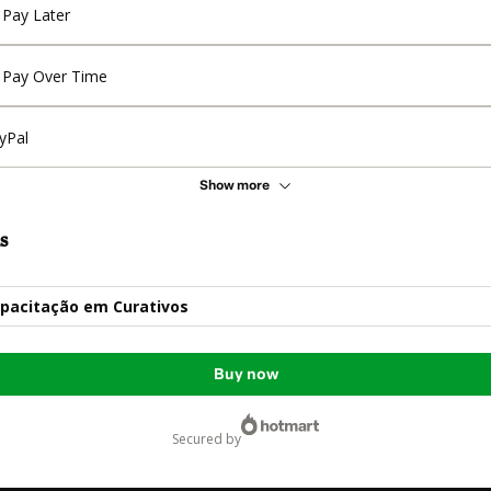
Pay Later
Pay Over Time
yPal
Show more
s
apacitação em Curativos
Buy now
secured by