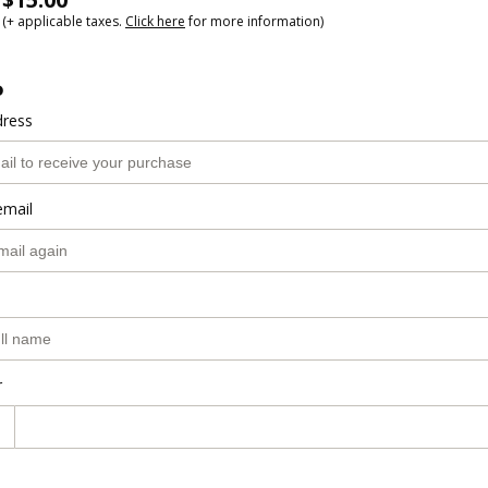
(+ applicable taxes.
Click here
for more information)
o
dress
email
r