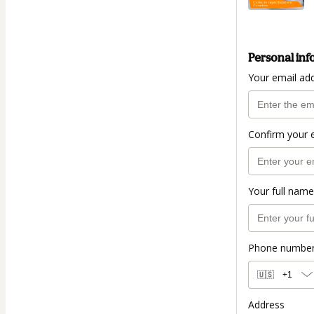
Personal inf
Your email ad
Confirm your 
Your full name
Phone numbe
🇺🇸
+1
Address