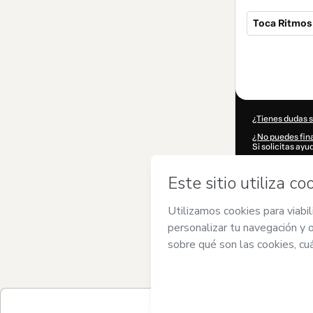
Toca Ritmos
Total
de
59,99 US$
¿Tienes dudas 
¿No puedes fina
Si solicitas ay
CKTID-M68599
¿Se completó 
Al hacer clic e
de
Edwin Jurad
de Uso de Hotm
acompañado por
Más informació
Hotmart ©
202
2026-08-07T00
59,99 US$