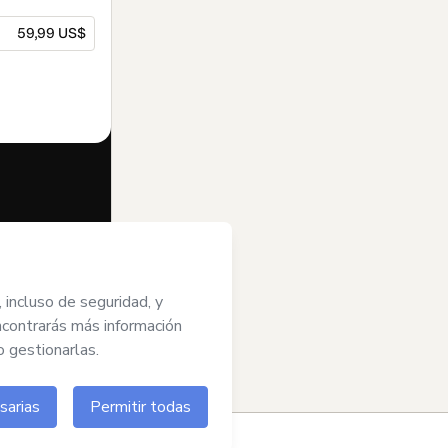
59,99 US$
dido en nombre
o los
Términos
o autorizado y
ahora