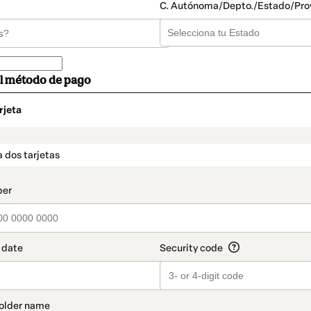
C. Autónoma/Depto./Estado/Pro
el método de pago
rjeta
o
t_data.section_title_v2
 dos tarjetas