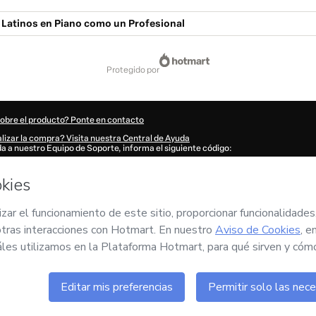
 Latinos en Piano como un Profesional
protegido por
sobre el producto? Ponte en contacto
lizar la compra? Visita nuestra Central de Ayuda
uda a nuestro Equipo de Soporte, informa el siguiente código:
343R1-1786064247278-3233
tu información automáticamente?
Haz clic aquí para saber más
.
n 'Comprar ahora', declaro que (i) entiendo que Hotmart está procesando este pe
o Music
y no tiene responsabilidad por el contenido y/o control sobre él; (ii) acept
art
,
Políticas de Privacidad
y
otras políticas de Hotmart
y (iii) soy mayor de edad 
 un tutor legal.
n sobre tu compra
aquí
.
6
- Todos los derechos reservados
:57:29.484Z
REF.
Comprar 