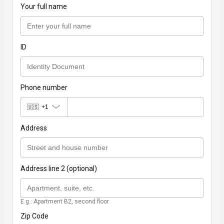
Your full name
ID
Phone number
🇺🇸
+1
Address
Address line 2 (optional)
E.g.: Apartment B2, second floor.
Zip Code