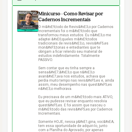
Minicurso - Como Revisar por
Cadernos Incrementais
O m&#xE9;todo de Revis&#xE3;o por Cadernos 
Incrementais foi o m&#xE9;todo que 
transformou meus estudos. Eu n&#xE3;o me 
adaptei &#xE0;queles m&#xE9;todos 
tradicionais de revis&#xE3;o, revis&#xF5;es 
mon&#xF3;tonas e entediantes que te 
obrigam a ficar relendo seu material de 
estudos indefinidamente. Totalmente 
PASSIVO.

Sem contar que eu tinha sempre a 
sensa&#xE7;&#xE3;o que n&#xE3;o 
avan&#xE7;ava nos estudos, achava que 
perdia muito tempo nas revis&#xF5;es e, ainda 
assim, meu desempenho nas quest&#xF5;es 
n&#xE3;o melhorava.

Eu precisava de um m&#xE9;todo mais ATIVO, 
que eu pudesse revisar enquanto resolvia 
quest&#xF5;es. E foi assim que nasceu o 
m&#xE9;todo das revis&#xF5;es por Cadernos 
Incrementais.

Somente HOJE, nessa p&#xE1;gina, voc&#xEA; 
tem essa oportunidade de adquiri-lo, junto 
com a Planilha do Aprovado, por apenas 