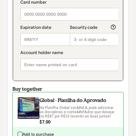
method
payment_data.section_title_v2
Buy together
Global - Planilha do Aprovado
Na Planilha Global voc&#xEA; pode adicionar 
as disciplinas e conte&#xFA;dos que desejar. 
De R$87 por R$33 levando as duas juntas!
$7.00
Add to purchase