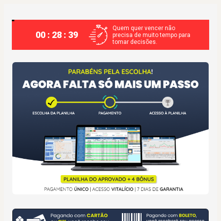
Quem quer vencer não
00 : 28 : 38
precisa de muito tempo para
tomar decisões.