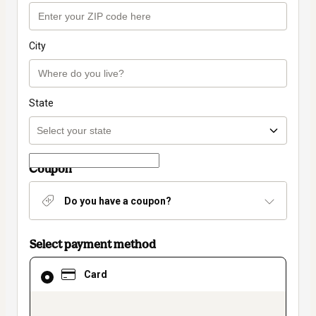
City
State
Coupon
Do you have a coupon?
Select payment method
Card
Card
selected
as
payment