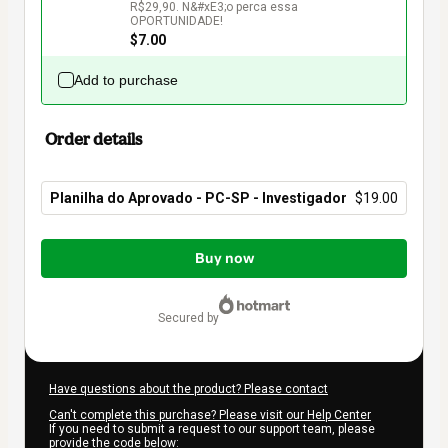
R$29,90. N&#xE3;o perca essa 
OPORTUNIDADE!
$7.00
Add to purchase
Order details
Planilha do Aprovado - PC-SP - Investigador
$19.00
Total
of
Buy now
$19.00
secured by
Have questions about the product? Please contact
Can't complete this purchase? Please visit our Help Center
If you need to submit a request to our support team, please
provide the code below: