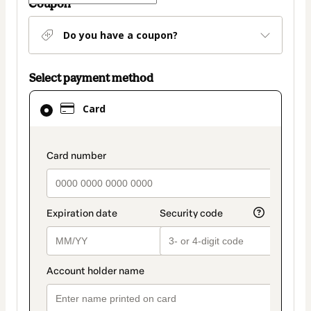
Coupon
Do you have a coupon?
Select payment method
Card
Card
selected
as
payment
payment_data.section_title_v2
method