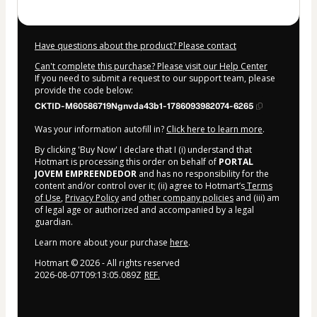
Have questions about the product? Please contact
Can't complete this purchase? Please visit our Help Center
If you need to submit a request to our support team, please
provide the code below:
CKTID-M60586719Ngnvda43b1-1786093982074-6265
Was your information autofill in?
Click here to learn more
.
By clicking 'Buy Now' I declare that I (i) understand that
Hotmart is processing this order on behalf of
PORTAL
JOVEM EMPREENDEDOR
and has no responsibility for the
content and/or control over it; (ii) agree to Hotmart’s
Terms
of Use
,
Privacy Policy
and
other company policies
and (iii) am
of legal age or authorized and accompanied by a legal
guardian.
Learn more about your purchase
here
.
Hotmart ©
2026
- All rights reserved
2026-08-07T09:13:05.089Z
REF.