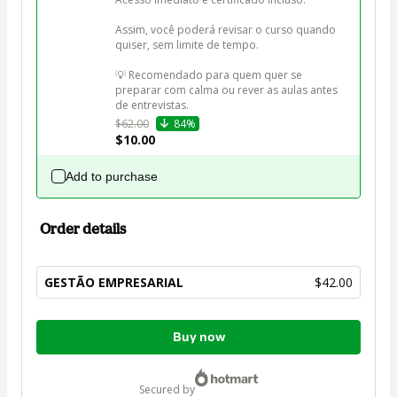
Assim, você poderá revisar o curso quando 
quiser, sem limite de tempo.

💡 Recomendado para quem quer se 
preparar com calma ou rever as aulas antes 
de entrevistas.
$62.00
84%
$10.00
Add to purchase
Order details
GESTÃO EMPRESARIAL
$42.00
Total
Buy now
of
$42.00
secured by