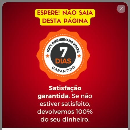
🇺🇸
Change country
GESTÃO EMPRESARIAL
Author: PORTAL JOVEM EMPREENDEDOR
$42.00