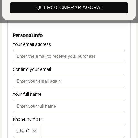
(+ applicable taxes.
Click here
for more
QUERO COMPRAR AGORA!
information)
PLANO COMPLETO
Personal info
Your email address
Confirm your email
Your full name
Phone number
🇺🇸
+1