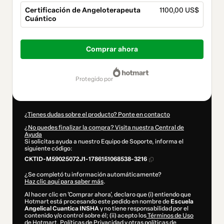
Certificación de Angeloterapeuta
1100,00 US$
Cuántico
Total
de
Comprar ahora
1100,00 US$
protegido por
¿Tienes dudas sobre el producto? Ponte en contacto
¿No puedes finalizar la compra? Visita nuestra Central de
Ayuda
Si solicitas ayuda a nuestro Equipo de Soporte, informa el
siguiente código:
CKTID-M59025072J1-1786151068538-3216
¿Se completó tu información automáticamente?
Haz clic aquí para saber más
.
Al hacer clic en 'Comprar ahora', declaro que (i) entiendo que
Hotmart está procesando este pedido en nombre de
Escuela
Angelical Cuantica INSHA
y no tiene responsabilidad por el
contenido y/o control sobre él; (ii) acepto los
Términos de Uso
de Hotmart
,
Políticas de Privacidad
y
otras políticas de