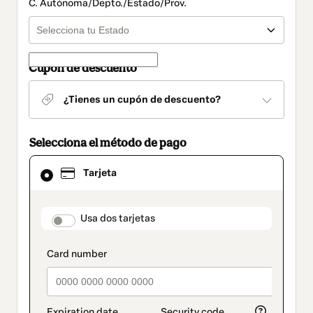
C. Autónoma/Depto./Estado/Prov.
Cupón de descuento
¿Tienes un cupón de descuento?
Selecciona el método de pago
El
Tarjeta
método
de
pago
seleccionado
payment_data.section_title_v2
Usa dos tarjetas
es
Tarjeta