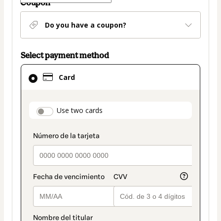
Coupon
Do you have a coupon?
Select payment method
Card
Card
selected
as
payment
payment_data.section_title_v2
Use two cards
method