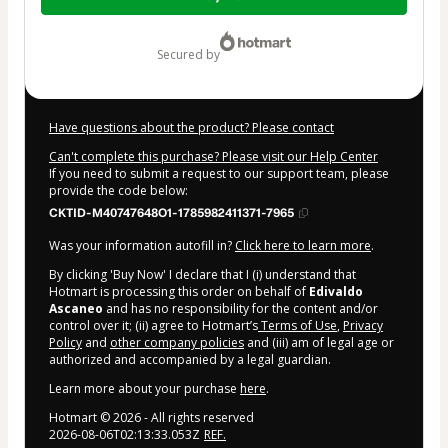
of
$14.00
secured by
Have questions about the product? Please contact
Can't complete this purchase? Please visit our Help Center
If you need to submit a request to our support team, please
provide the code below:
CKTID-M40747648O1-1785982411371-7965
Was your information autofill in?
Click here to learn more
.
By clicking 'Buy Now' I declare that I (i) understand that
Hotmart is processing this order on behalf of
Edivaldo
Ascaneo
and has no responsibility for the content and/or
control over it; (ii) agree to Hotmart’s
Terms of Use
,
Privacy
Policy
and
other company policies
and (iii) am of legal age or
authorized and accompanied by a legal guardian.
Learn more about your purchase
here
.
Hotmart ©
2026
- All rights reserved
2026-08-06T02:13:33.053Z
REF.