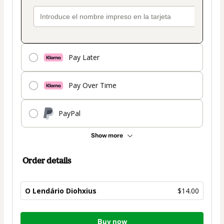
Pay Later
Pay Over Time
PayPal
Show more
Order details
O Lendário Diohxius
$14.00
Total
Buy now