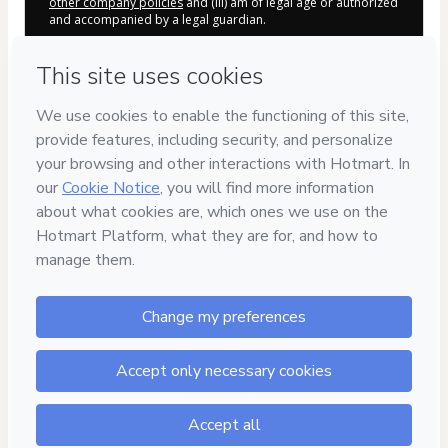
other company policies
and (iii) am of legal age or authorized
and accompanied by a legal guardian.
Learn more about your purchase
here
.
Hotmart ©
2026
- All rights reserved
2026-08-06T07:18:46.971Z
REF.