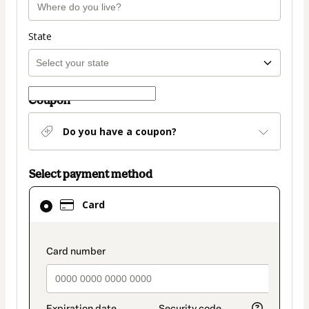
State
Coupon
Do you have a coupon?
Select payment method
Card
Card
selected
as
payment
payment_data.section_title_v2
method