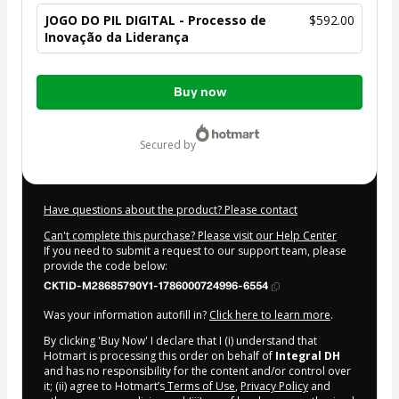
JOGO DO PIL DIGITAL - Processo de
$592.00
Inovação da Liderança
Total
Buy now
of
$592.00
secured by
Have questions about the product? Please contact
Can't complete this purchase? Please visit our Help Center
If you need to submit a request to our support team, please
provide the code below:
CKTID-M28685790Y1-1786000724996-6554
Was your information autofill in?
Click here to learn more
.
By clicking 'Buy Now' I declare that I (i) understand that
Hotmart is processing this order on behalf of
Integral DH
and has no responsibility for the content and/or control over
it; (ii) agree to Hotmart’s
Terms of Use
,
Privacy Policy
and