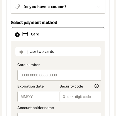
Do you have a coupon?
Select payment method
Card
Card
selected
as
payment
payment_data.section_title_v2
Use two cards
method