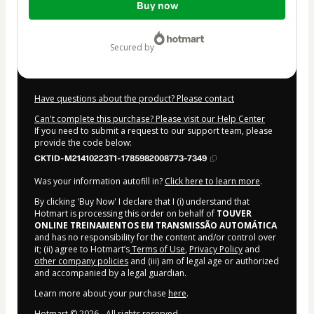
Buy now
of
$167.00
secured by
Have questions about the product? Please contact
Can't complete this purchase? Please visit our Help Center
If you need to submit a request to our support team, please
provide the code below:
CKTID-M21410223T1-1785982008773-7349
Was your information autofill in?
Click here to learn more
.
By clicking 'Buy Now' I declare that I (i) understand that
Hotmart is processing this order on behalf of
TOUVER
ONLINE TREINAMENTOS EM TRANSMISSÃO AUTOMÁTICA
and has no responsibility for the content and/or control over
it; (ii) agree to Hotmart’s
Terms of Use
,
Privacy Policy
and
other company policies
and (iii) am of legal age or authorized
and accompanied by a legal guardian.
Learn more about your purchase
here
.
Hotmart ©
2026
- All rights reserved