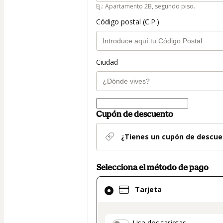
Ej.: Apartamento 2B, segundo piso.
Código postal (C.P.)
Ciudad
Cupón de descuento
¿Tienes un cupón de descue
Selecciona el método de pago
El
Tarjeta
método
de
pago
Usa dos tarjetas