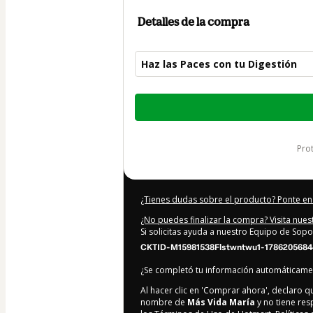
Detalles de la compra
Haz las Paces con tu Digestión
Total
de
497,00 US$
pr
¿Tienes dudas sobre el producto? Ponte en
¿No puedes finalizar la compra? Visita nue
Si solicitas ayuda a nuestro Equipo de Sopo
CKTID-M15981538Flstwntwu1-1786205684
¿Se completó tu información automáticam
Al hacer clic en 'Comprar ahora', declaro 
nombre de
Más Vida María
y no tiene res