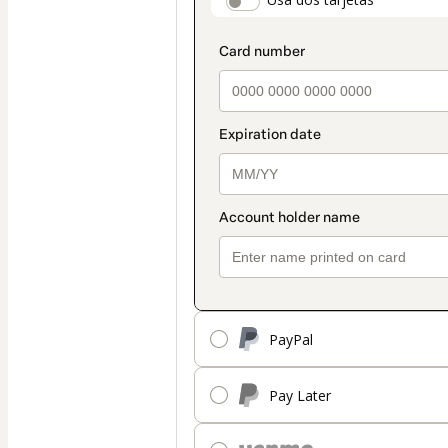
payment_data.secti
seleccionado
es
Tarjeta
PayPal
Pay Later