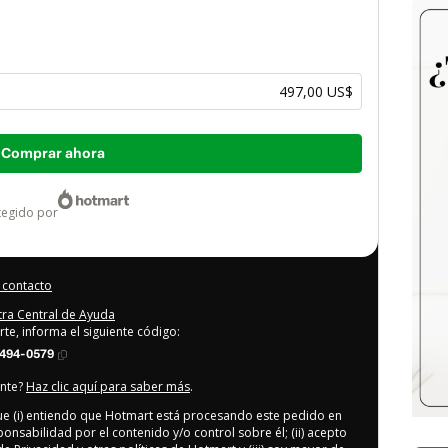
497,00 US$
Comprar ahora
otegido por
 contacto
stra Central de Ayuda
rte, informa el siguiente código:
494-0579
ente?
Haz clic aquí para saber más
.
que (i) entiendo que Hotmart está procesando este pedido en
ponsabilidad por el contenido y/o control sobre él; (ii) acepto