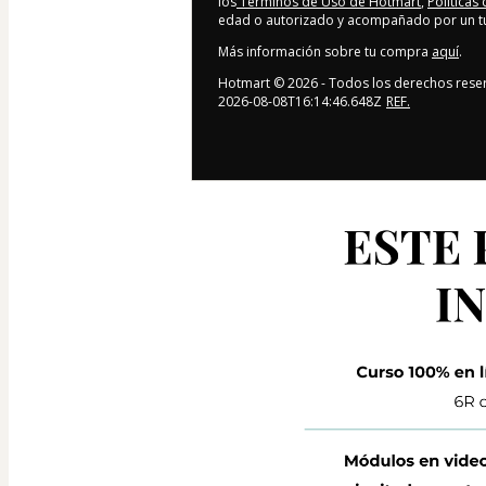
los
Términos de Uso de Hotmart
,
Políticas
edad o autorizado y acompañado por un tut
Más información sobre tu compra
aquí
.
Hotmart ©
2026
- Todos los derechos rese
2026-08-08T16:14:46.648Z
REF.