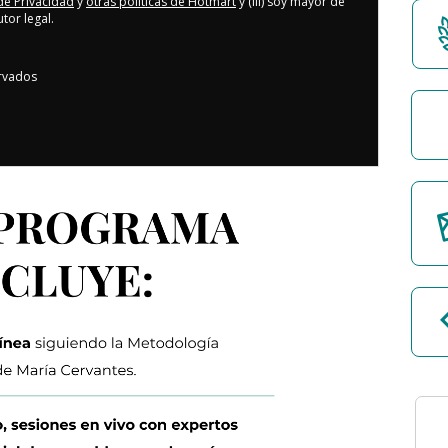
 de Privacidad
y
otras políticas de Hotmart
y (iii) soy mayor de
or legal.
rvados