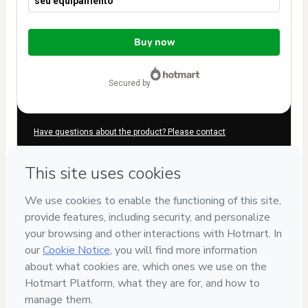
seu equipamento
Total
of
Buy now
$104.00
secured by
Have questions about the product? Please contact
Can't complete this purchase? Please visit our Help Center
If you need to submit a request to our support team, please
provide the code below:
CKTID-M12783763Q1-1786084989991-3490
Was your information autofill in?
Click here to learn more
.
By clicking 'Buy Now' I declare that I (i) understand that
Hotmart is processing this order on behalf of
Omicron Escola
de Fotografia
and has no responsibility for the content and/or
control over it; (ii) agree to Hotmart’s
Terms of Use
,
Privacy
Policy
and
other company policies
and (iii) am of legal age or
authorized and accompanied by a legal guardian.
Learn more about your purchase
here
.
Hotmart ©
2026
- All rights reserved