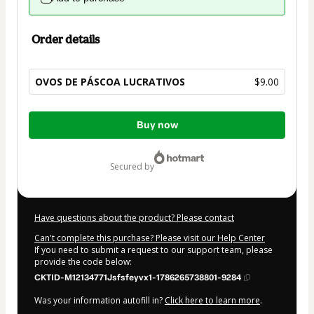
Order details
OVOS DE PÁSCOA LUCRATIVOS
$9.00
Total
Buy now
of
$9.00
secured by
Have questions about the product? Please contact
Can't complete this purchase? Please visit our Help Center
If you need to submit a request to our support team, please
provide the code below:
CKTID-M12134771Jsfsfeyvx1-1786265738801-9284
Was your information autofill in?
Click here to learn more
.