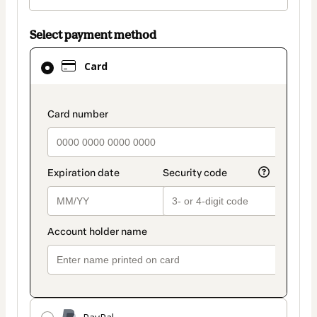
Select payment method
Card
Card
selected
as
payment
payment_data.section_title_v2
method