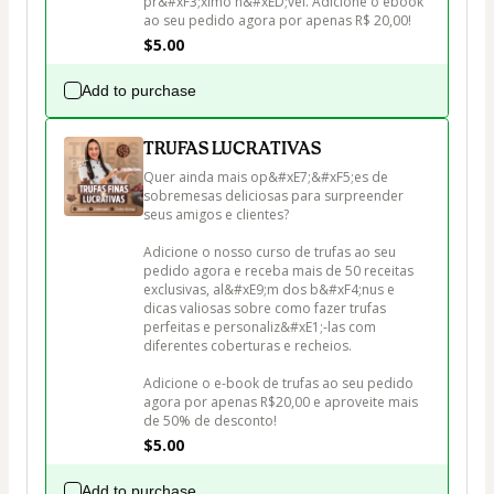
pr&#xF3;ximo n&#xED;vel. Adicione o ebook 
ao seu pedido agora por apenas R$ 20,00!
$5.00
Add to purchase
TRUFAS LUCRATIVAS
Quer ainda mais op&#xE7;&#xF5;es de 
sobremesas deliciosas para surpreender 
seus amigos e clientes? 

Adicione o nosso curso de trufas ao seu 
pedido agora e receba mais de 50 receitas 
exclusivas, al&#xE9;m dos b&#xF4;nus e 
dicas valiosas sobre como fazer trufas 
perfeitas e personaliz&#xE1;-las com 
diferentes coberturas e recheios.

Adicione o e-book de trufas ao seu pedido 
agora por apenas R$20,00 e aproveite mais 
de 50% de desconto!
$5.00
Add to purchase