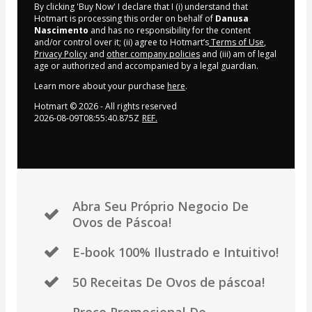
By clicking 'Buy Now' I declare that I (i) understand that
Hotmart is processing this order on behalf of
Danusa
Nascimento
and has no responsibility for the content
and/or control over it; (ii) agree to Hotmart’s
Terms of Use
,
Privacy Policy
and
other company policies
and (iii) am of legal
age or authorized and accompanied by a legal guardian.
Learn more about your purchase
here
.
Hotmart ©
2026
- All rights reserved
2026-08-09T08:55:40.875Z
REF.
Abra Seu Próprio Negocio De
Ovos de Páscoa!
E-book 100% Ilustrado e Intuitivo!
50 Receitas De Ovos de páscoa!
Preço Promocional De