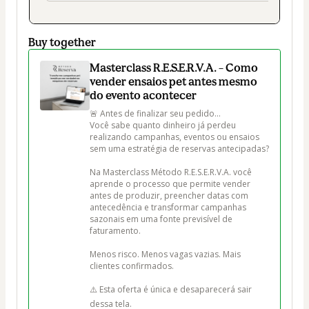
Buy together
Masterclass R.E.S.E.R.V.A. – Como
vender ensaios pet antes mesmo
do evento acontecer
🚨 Antes de finalizar seu pedido...

Você sabe quanto dinheiro já perdeu 
realizando campanhas, eventos ou ensaios 
sem uma estratégia de reservas antecipadas?

Na Masterclass Método R.E.S.E.R.V.A. você 
aprende o processo que permite vender 
antes de produzir, preencher datas com 
antecedência e transformar campanhas 
sazonais em uma fonte previsível de 
faturamento.

Menos risco. Menos vagas vazias. Mais 
clientes confirmados.

⚠️ Esta oferta é única e desaparecerá sair 
dessa tela.