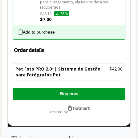
para o pagamento, ela não poderá ser 
recuperada.
$46.12
85%
$7.00
Add to purchase
Order details
Pet Foto PRO 2.0~| Sistema de Gestão
$42.00
para Fotógrafos Pet
Total
Buy now
of
$42.00
secured by
Have questions about the product? Please contact