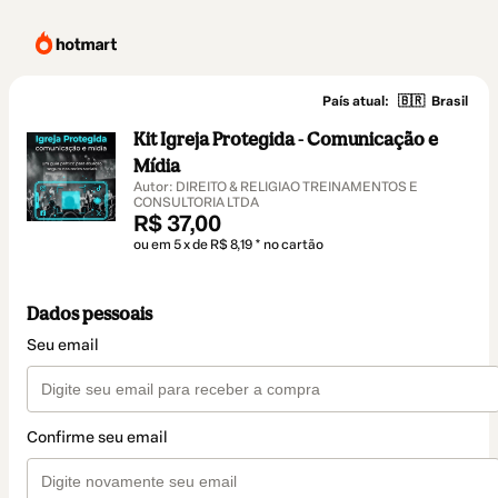
País atual:
🇧🇷
Brasil
Kit Igreja Protegida - Comunicação e
Mídia
Autor: DIREITO & RELIGIAO TREINAMENTOS E
CONSULTORIA LTDA
R$ 37,00
ou em 5 x de R$ 8,19 * no cartão
Dados pessoais
Seu email
Confirme seu email