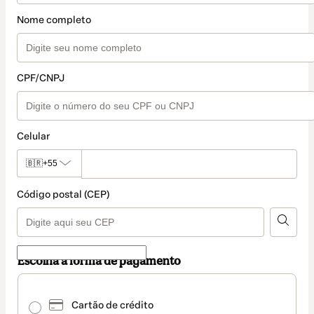
Nome completo
CPF/CNPJ
Celular
🇧🇷
+55
Código postal (CEP)
Escolha a forma de pagamento
Pix
selecionado
Cartão de crédito
como