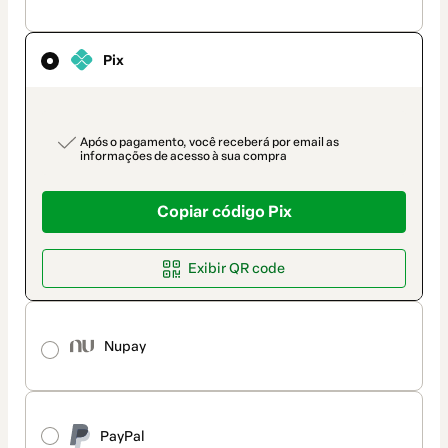
método
de
pagamento
Pix
payment_data.section_title_v2
Após o pagamento, você receberá por email as
informações de acesso à sua compra
Copiar código Pix
Exibir QR code
Nupay
PayPal