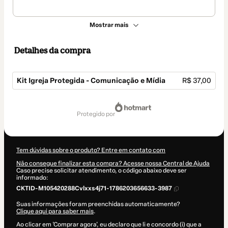
Mostrar mais
Detalhes da compra
Kit Igreja Protegida - Comunicação e Mídia
R$ 37,00
Total
de
protegido por
R$ 37,00
Tem dúvidas sobre o produto? Entre em contato com
Não consegue finalizar esta compra? Acesse nossa Central de Ajuda
Caso precise solicitar atendimento, o código abaixo deve ser
informado:
CKTID-M105420288Cvlxxs4j71-1786203656633-3987
Suas informações foram preenchidas automaticamente?
Clique aqui para saber mais
.
Ao clicar em 'Comprar agora', eu declaro que li e concordo (i) que a