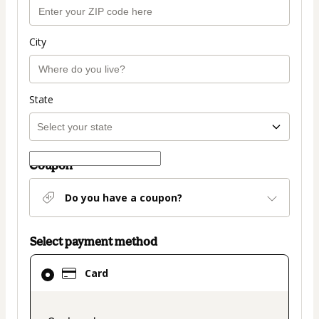
City
State
Coupon
Do you have a coupon?
Select payment method
Card
Card
selected
as
payment