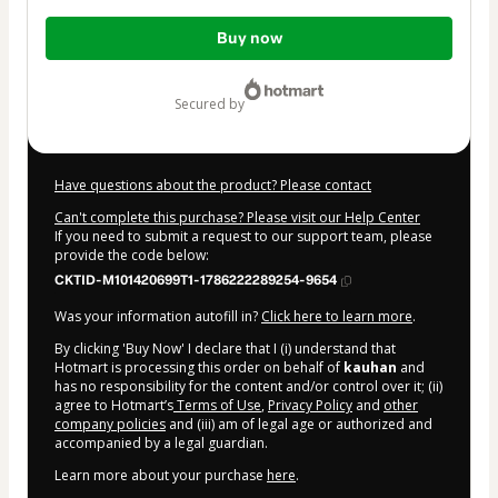
Total
Buy now
of
$10.00
secured by
Have questions about the product? Please contact
Can't complete this purchase? Please visit our Help Center
If you need to submit a request to our support team, please
provide the code below:
CKTID-M101420699T1-1786222289254-9654
Was your information autofill in?
Click here to learn more
.
By clicking 'Buy Now' I declare that I (i) understand that
Hotmart is processing this order on behalf of
kauhan
and
has no responsibility for the content and/or control over it; (ii)
agree to Hotmart’s
Terms of Use
,
Privacy Policy
and
other
company policies
and (iii) am of legal age or authorized and
accompanied by a legal guardian.
Learn more about your purchase
here
.