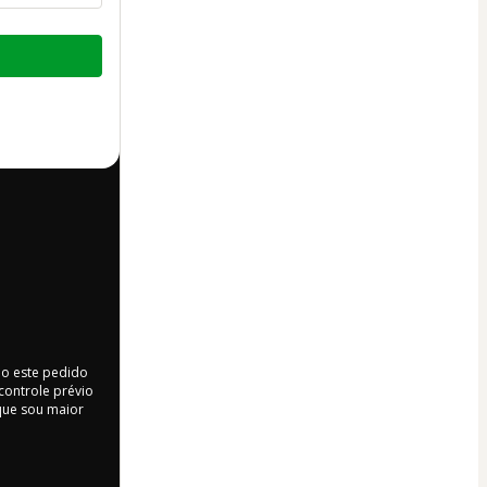
do este pedido
controle prévio
) que sou maior