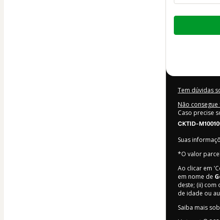
Total
de
R$ 1.197,48
Tem dúvidas s
Não consegue f
Caso precise s
CKTID-M10010
Suas informaç
*O valor parce
Ao clicar em '
em nome de
G
deste; (ii) com 
de idade ou a
Saiba mais so