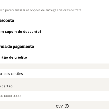
trega
eço para visualizar as opções de entrega e valores de frete.
esconto
m cupom de desconto?
orma de pagamento
rtão de crédito
t_data.section_title_v2
ar dois cartões