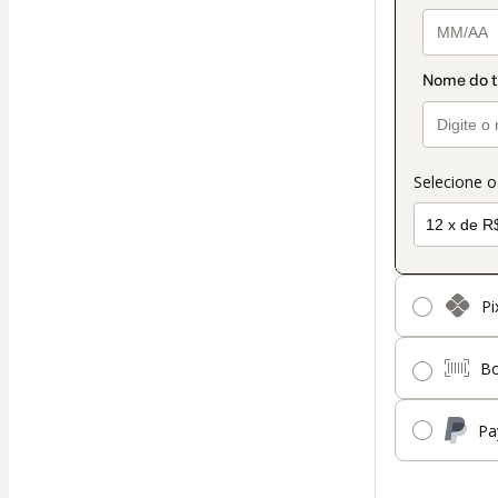
Selecione 
Pi
Bo
Pa