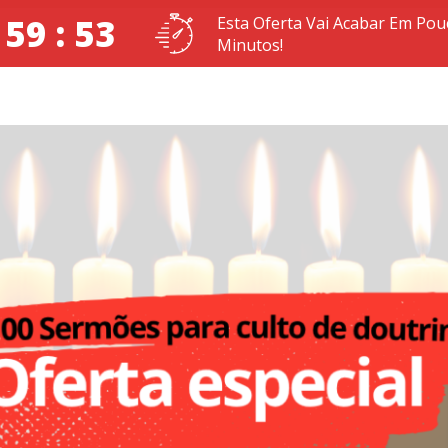
 59 : 52
Esta Oferta Vai Acabar Em Pou
Minutos!