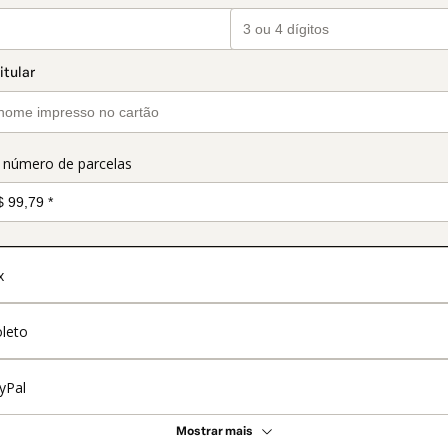
o número de parcelas
x
leto
yPal
Mostrar mais