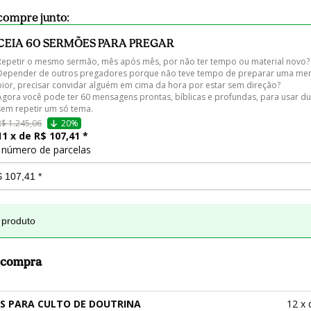
compre junto:
CEIA 60 SERMÕES PARA PREGAR
Repetir o mesmo sermão, mês após mês, por não ter tempo ou material novo?

Depender de outros pregadores porque não teve tempo de preparar uma me
pior, precisar convidar alguém em cima da hora por estar sem direção?

Agora você pode ter 60 mensagens prontas, bíblicas e profundas, para usar du
sem repetir um só tema.
R$ 1.245,06
20%
11 x de R$ 107,41 *
 número de parcelas
 produto
a compra
S PARA CULTO DE DOUTRINA
12 x 