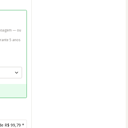
nsagem — ou 
rante 5 anos 
de R$ 99,79 *