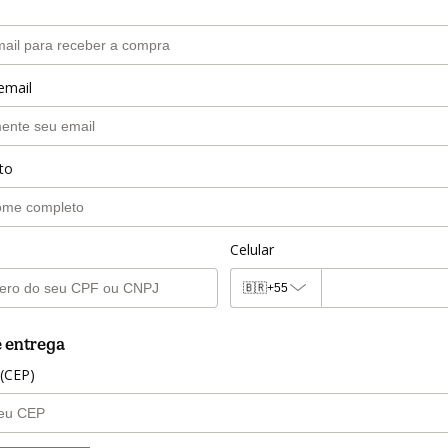
email
to
Celular
🇧🇷
+55
 entrega
 (CEP)