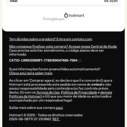
Total
R$ 39,90
Total
de
protegido por
R$ 39,90
Tem dúvidas sobre o produto? Entre em contato com
Não consegue finalizar esta compra? Acesse nossa Central de Ajuda
Caso precise solicitar atendimento, o código abaixo deve ser
informado:
CKTID-L99935988F1-1786189047466-7564
Suas informações foram preenchidas automaticamente?
Clique aqui para saber mais
.
Ao clicar em 'Comprar agora', eu declaro que li e concordo (i) que a
Hotmart está processando este pedido em nome de
smleal
e não
possui responsabilidade pelo conteúdo e/ou faz controle prévio
deste; (ii) com os
Termos de Uso
,
Política de Privacidade
e
demais
Políticas da Hotmart
e (iii) que sou maior de idade ou autorizado e
acompanhado por um responsável legal.
Saiba mais sobre sua compra
aqui
.
Hotmart ©
2026
- Todos os direitos reservados
2026-08-08T11:37:28.966Z
REF.