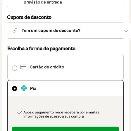
entrega
previsão de entrega
Cupom de desconto
Tem um cupom de desconto?
Escolha a forma de pagamento
Pix
selecionado
Cartão de crédito
como
método
de
pagamento
Pix
payment_data.section_title_v2
Após o pagamento, você receberá por email as
informações de acesso à sua compra