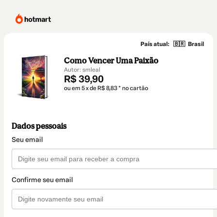
País atual:
🇧🇷
Brasil
Como Vencer Uma Paixão
Autor: smleal
R$ 39,90
ou em 5 x de R$ 8,83 * no cartão
Dados pessoais
Seu email
Confirme seu email