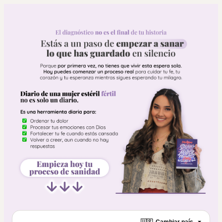
🇺🇸
Cambiar país