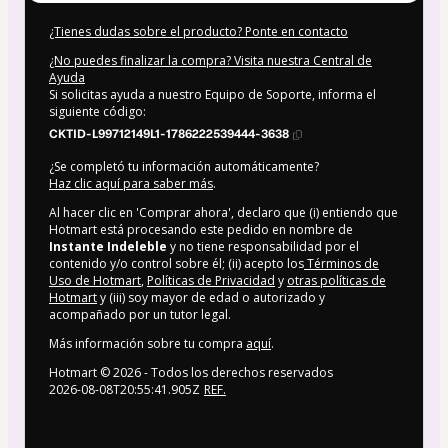
¿Tienes dudas sobre el producto? Ponte en contacto
¿No puedes finalizar la compra? Visita nuestra Central de
Ayuda
Si solicitas ayuda a nuestro Equipo de Soporte, informa el
siguiente código:
CKTID-L99712149L1-1786222539444-3638
¿Se completó tu información automáticamente?
Haz clic aquí para saber más
.
Al hacer clic en 'Comprar ahora', declaro que (i) entiendo que
Hotmart está procesando este pedido en nombre de
Instante Indeleble
y no tiene responsabilidad por el
contenido y/o control sobre él; (ii) acepto los
Términos de
Uso de Hotmart
,
Políticas de Privacidad
y
otras políticas de
Hotmart
y (iii) soy mayor de edad o autorizado y
acompañado por un tutor legal.
Más información sobre tu compra
aquí
.
Hotmart ©
2026
- Todos los derechos reservados
2026-08-08T20:55:41.905Z
REF.