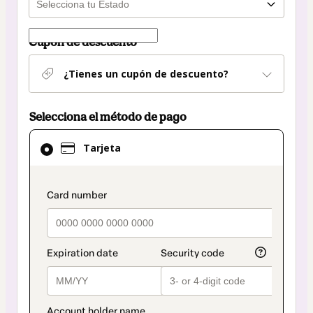
Cupón de descuento
¿Tienes un cupón de descuento?
Selecciona el método de pago
El
Tarjeta
método
de
pago
payment_data.section_title_v2
seleccionado
es
Tarjeta