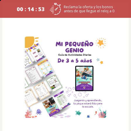
Reclama la oferta y los bonos
00 : 14 : 53
antes de que llegue el reloj a 0