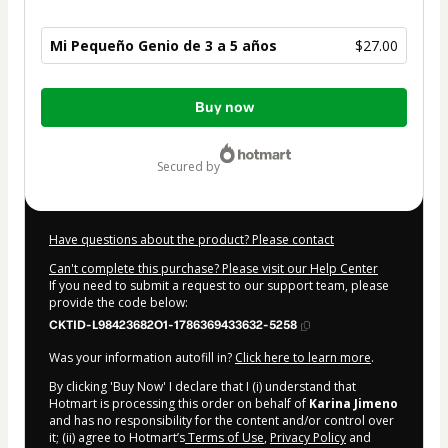
Mi Pequeño Genio de 3 a 5 años
$27.00
Total
Buy now
of
$27.00
secured by
Have questions about the product? Please contact
Can't complete this purchase? Please visit our Help Center
If you need to submit a request to our support team, please
provide the code below:
CKTID-L98423682O1-1786369433632-5258
Was your information autofill in?
Click here to learn more
.
By clicking 'Buy Now' I declare that I (i) understand that
Hotmart is processing this order on behalf of
Karina Jimeno
and has no responsibility for the content and/or control over
it; (ii) agree to Hotmart’s
Terms of Use
,
Privacy Policy
and