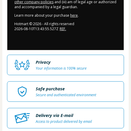
other company policies
and (iii) am of legal age or authorized
and accompanied by a legal guardian.
Learn more about your purchase
here
.
Hotmart ©
2026
- All rights reserved
2026-08-10T13:43:55.527Z
REF.
Privacy
Your information is 100% secure
Safe purchase
Secure and authenticated environment
Delivery via E-mail
Access to product delivered by email