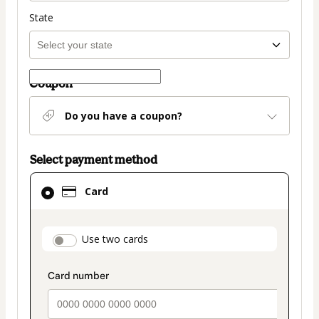
State
Coupon
Do you have a coupon?
Select payment method
Card
Card
selected
as
payment
payment_data.section_title_v2
Use two cards
method