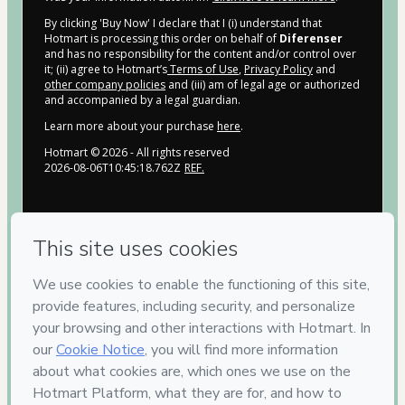
By clicking 'Buy Now' I declare that I (i) understand that
Hotmart is processing this order on behalf of
Diferenser
and has no responsibility for the content and/or control over
it; (ii) agree to Hotmart’s
Terms of Use
,
Privacy Policy
and
other company policies
and (iii) am of legal age or authorized
and accompanied by a legal guardian.
Learn more about your purchase
here
.
Hotmart ©
2026
- All rights reserved
2026-08-06T10:45:18.762Z
REF.
Privacy
Your information is 100% secure
Safe purchase
Secure and authenticated environment