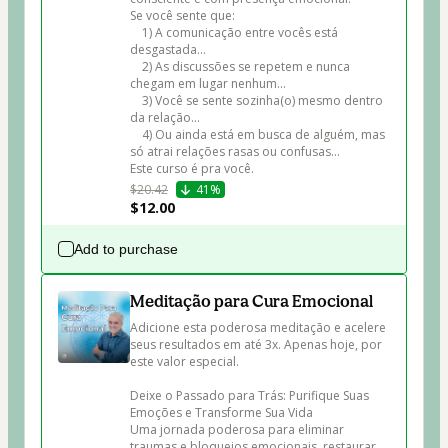
Se você sente que:

    1) A comunicação entre vocês está 
desgastada…

    2) As discussões se repetem e nunca 
chegam em lugar nenhum…

    3) Você se sente sozinha(o) mesmo dentro 
da relação…

    4) Ou ainda está em busca de alguém, mas 
só atrai relações rasas ou confusas…

Este curso é pra você.
$20.42
41%
$12.00
Add to purchase
Meditação para Cura Emocional
Adicione esta poderosa meditação e acelere 
seus resultados em até 3x. Apenas hoje, por 
este valor especial. 

Deixe o Passado para Trás: Purifique Suas 
Emoções e Transforme Sua Vida

Uma jornada poderosa para eliminar 
traumas e bloqueios emocionais, restaurar 