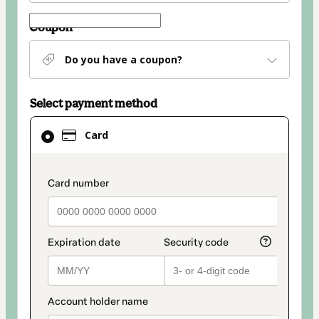
Coupon
Do you have a coupon?
Select payment method
Card
Card
selected
as
payment
payment_data.section_title_v2
method