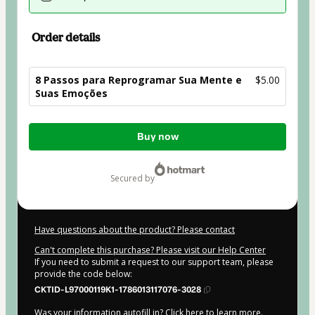
Order details
8 Passos para Reprogramar Sua Mente e
$5.00
Suas Emoções
Total
Buy now
of
$5.00
secured by
Have questions about the product? Please contact
Can't complete this purchase? Please visit our Help Center
If you need to submit a request to our support team, please
provide the code below:
CKTID-L97000119K1-1786013117076-3028
Was your information autofill in?
Click here to learn more
.