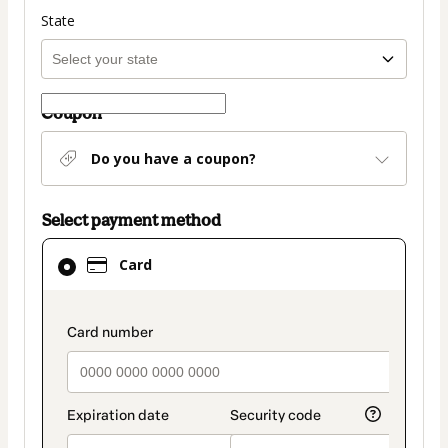
State
Coupon
Do you have a coupon?
Select payment method
Card
Card
selected
as
payment
payment_data.section_title_v2
method