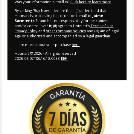
Was your information autofill in?
Click here to learn more
.
By clicking 'Buy Now' I declare that I (i) understand that
Hotmart is processing this order on behalf of
Jaime
Sarmiento F.
and has no responsibility for the content
and/or control over it; (ii) agree to Hotmart’s
Terms of Use
,
Privacy Policy
and
other company policies
and (iii) am of legal
age or authorized and accompanied by a legal guardian.
Learn more about your purchase
here
.
Hotmart ©
2026
- All rights reserved
2026-08-07T06:16:12.068Z
REF.