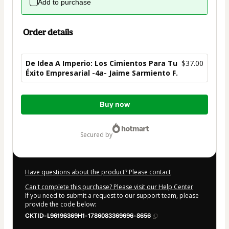
Add to purchase
Order details
De Idea A Imperio: Los Cimientos Para Tu
$37.00
Éxito Empresarial -4a- Jaime Sarmiento F.
Total
Buy now
of
$37.00
secured by
Have questions about the product? Please contact
Can't complete this purchase? Please visit our Help Center
If you need to submit a request to our support team, please
provide the code below:
CKTID-L96196369H1-1786083369696-8656