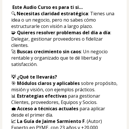
Este Audio Curso es para ti si…
🔍 
Necesitas claridad estratégica
: Tienes una 
idea o un negocio, pero no sabes cómo 
estructurarle con visión a largo plazo.
🧩 
Quieres resolver problemas del día a día
: 
Delegar, gestionar proveedores o fidelizar 
clientes.
🚀 
Buscas crecimiento sin caos
: Un negocio 
rentable y organizado que te dé libertad y 
satisfacción.
💡 ¿Qué te llevarás?
🎯 
Módulos claros y aplicables
 sobre propósito, 
misión y visión, con ejemplos prácticos.
📊 
Estrategias efectivas
 para gestionar 
Clientes, proveedores, Equipos y Socios.
💼 
Acceso a técnicas actuales
 para aplicar 
desde el primer día.
📈 La Guía de Jaime Sarmiento F
. (Autor) 
Experto en PYME, con 23 años y +20.000 