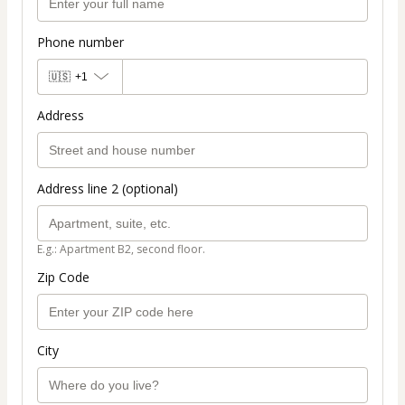
Phone number
🇺🇸
+1
Address
Address line 2 (optional)
E.g.: Apartment B2, second floor.
Zip Code
City