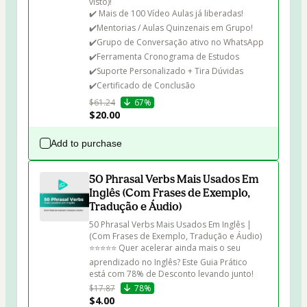
visto)!

✔️ Mais de 100 Vídeo Aulas já liberadas! 

✔️⁠Mentorias / Aulas Quinzenais em Grupo!
✔️⁠Grupo de Conversação ativo no WhatsApp 

✔️Ferramenta Cronograma de Estudos 

✔️Suporte Personalizado + Tira Dúvidas 

✔️Certificado de Conclusão
$61.24
67%
$20.00
Add to purchase
50 Phrasal Verbs Mais Usados Em
Inglês (Com Frases de Exemplo,
Tradução e Áudio)
50 Phrasal Verbs Mais Usados Em Inglês | 
(Com Frases de Exemplo, Tradução e Áudio)

⭐⭐⭐⭐⭐ Quer acelerar ainda mais o seu 
aprendizado no Inglês? Este Guia Prático 
está com 78% de Desconto levando junto!
$17.87
78%
$4.00