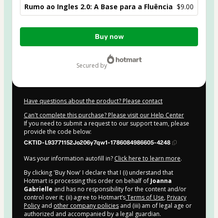
Rumo ao Ingles 2.0: A Base para a Fluência
$9.00
Total
Buy now
of
$9.00
secured by
Have questions about the product? Please contact
Can't complete this purchase? Please visit our Help Center
If you need to submit a request to our support team, please
provide the code below:
CKTID-L93771152Jo206y7qw1-1786084986605-4248
Was your information autofill in?
Click here to learn more
.
By clicking 'Buy Now' I declare that I (i) understand that
Hotmart is processing this order on behalf of
Joanna
Gabrielle
and has no responsibility for the content and/or
control over it; (ii) agree to Hotmart’s
Terms of Use
,
Privacy
Policy
and
other company policies
and (iii) am of legal age or
authorized and accompanied by a legal guardian.