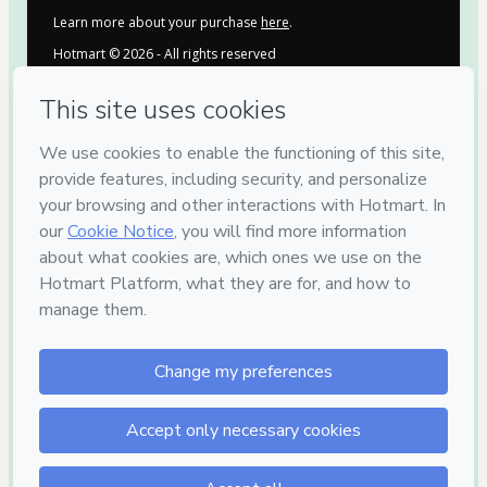
Learn more about your purchase
here
.
Hotmart ©
2026
- All rights reserved
2026-08-07T06:43:08.813Z
REF.
7
DIAS DE
GARANTIA