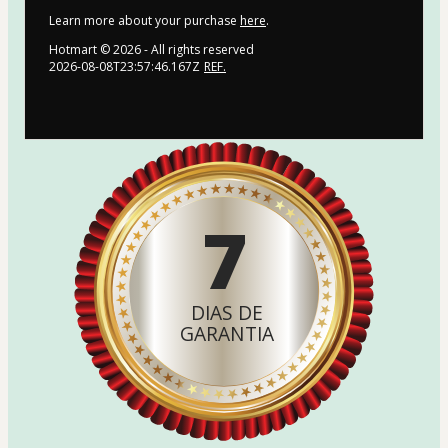
Learn more about your purchase
here
.
Hotmart ©
2026
- All rights reserved
2026-08-08T23:57:46.167Z
REF.
7
DIAS DE
GARANTIA