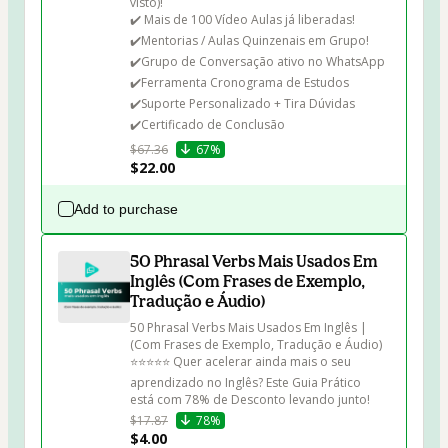
visto)!

✔️ Mais de 100 Vídeo Aulas já liberadas! 

✔️⁠Mentorias / Aulas Quinzenais em Grupo!
✔️⁠Grupo de Conversação ativo no WhatsApp 

✔️Ferramenta Cronograma de Estudos 

✔️Suporte Personalizado + Tira Dúvidas 

✔️Certificado de Conclusão
$67.36
67%
$22.00
Add to purchase
50 Phrasal Verbs Mais Usados Em
Inglês (Com Frases de Exemplo,
Tradução e Áudio)
50 Phrasal Verbs Mais Usados Em Inglês | 
(Com Frases de Exemplo, Tradução e Áudio)

⭐⭐⭐⭐⭐ Quer acelerar ainda mais o seu 
aprendizado no Inglês? Este Guia Prático 
está com 78% de Desconto levando junto!
$17.87
78%
$4.00