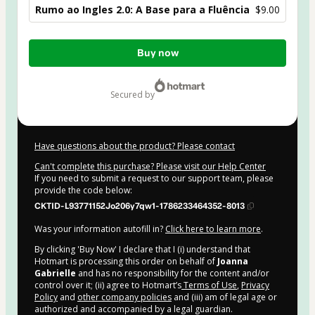
Rumo ao Ingles 2.0: A Base para a Fluência
$9.00
Total
Buy now
of
$9.00
secured by
Have questions about the product? Please contact
Can't complete this purchase? Please visit our Help Center
If you need to submit a request to our support team, please
provide the code below:
CKTID-L93771152Jo206y7qw1-1786233464352-8013
Was your information autofill in?
Click here to learn more
.
By clicking 'Buy Now' I declare that I (i) understand that
Hotmart is processing this order on behalf of
Joanna
Gabrielle
and has no responsibility for the content and/or
control over it; (ii) agree to Hotmart’s
Terms of Use
,
Privacy
Policy
and
other company policies
and (iii) am of legal age or
authorized and accompanied by a legal guardian.