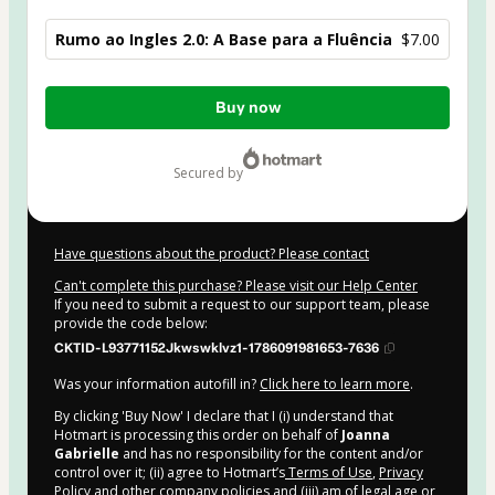
Rumo ao Ingles 2.0: A Base para a Fluência
$7.00
Total
Buy now
of
$7.00
secured by
Have questions about the product? Please contact
Can't complete this purchase? Please visit our Help Center
If you need to submit a request to our support team, please
provide the code below:
CKTID-L93771152Jkwswklvz1-1786091981653-7636
Was your information autofill in?
Click here to learn more
.
By clicking 'Buy Now' I declare that I (i) understand that
Hotmart is processing this order on behalf of
Joanna
Gabrielle
and has no responsibility for the content and/or
control over it; (ii) agree to Hotmart’s
Terms of Use
,
Privacy
Policy
and
other company policies
and (iii) am of legal age or