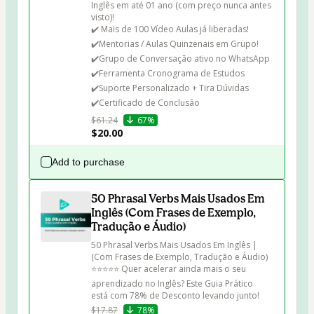
Inglês em até 01 ano (com preço nunca antes 
visto)!

✔️ Mais de 100 Vídeo Aulas já liberadas! 

✔️⁠Mentorias / Aulas Quinzenais em Grupo!
✔️⁠Grupo de Conversação ativo no WhatsApp 

✔️Ferramenta Cronograma de Estudos 

✔️Suporte Personalizado + Tira Dúvidas 

✔️Certificado de Conclusão
$61.24
67%
$20.00
Add to purchase
50 Phrasal Verbs Mais Usados Em
Inglês (Com Frases de Exemplo,
Tradução e Áudio)
50 Phrasal Verbs Mais Usados Em Inglês | 
(Com Frases de Exemplo, Tradução e Áudio)

⭐⭐⭐⭐⭐ Quer acelerar ainda mais o seu 
aprendizado no Inglês? Este Guia Prático 
está com 78% de Desconto levando junto!
$17.87
78%