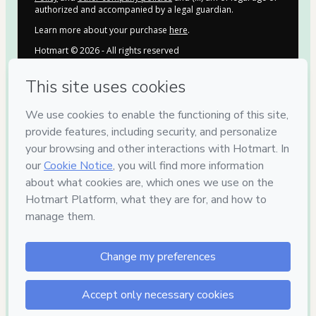
authorized and accompanied by a legal guardian.
Learn more about your purchase
here
.
Hotmart ©
2026
- All rights reserved
2026-08-07T08:39:43.694Z
REF.
7
DIAS DE
GARANTIA