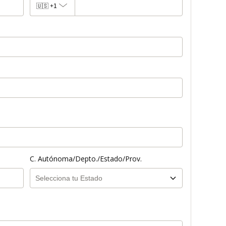
🇺🇸
+1
C. Autónoma/Depto./Estado/Prov.