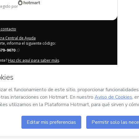
otegido por
 contacto
stra Central de Ayuda
rte, informa el siguiente código:
579-9670
ente?
Haz clic aquí para saber más
.
que (i) entiendo que Hotmart está procesando este pedido en
sabilidad por el contenido y/o control sobre él; (ii) acepto los
Privacidad
y
otras políticas de Hotmart
y (iii) soy mayor de
or legal.
rvados