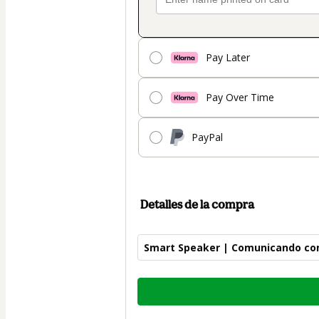
Pay Later
Pay Over Time
PayPal
Detalles de la compra
Smart Speaker | Comunicando con
Total
de
34,00 US$