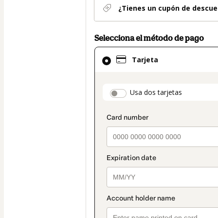
¿Tienes un cupón de descue
Selecciona el método de pago
El
Tarjeta
método
de
pago
payment_data.secti
Usa dos tarjetas
seleccionado
es
Tarjeta