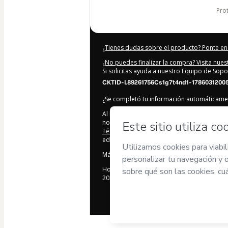
pr
¿Tienes dudas sobre el producto? Ponte en
¿No puedes finalizar la compra? Visita nue
Si solicitas ayuda a nuestro Equipo de Sopo
CKTID-L89261756Cs1g7t4nd1-1786031200
¿Se completó tu información automáticam
Al hacer clic en 'Comprar ahora', declaro 
nombre de
Allan Lorìa C.
y no tiene respon
Términos de Uso de Hotmart
,
Políticas de 
edad o autorizado y acompañado por un tut
Más información sobre tu compra
aquí
.
Hotmart ©
2026
- Todos los derechos rese
2026-08-06T15:46:43.155Z
REF.