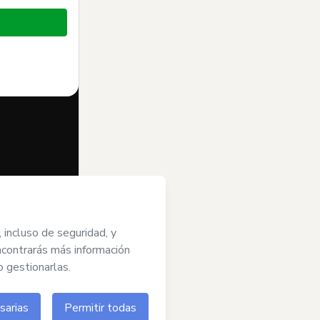
dido en nombre
cepto los
r de edad o