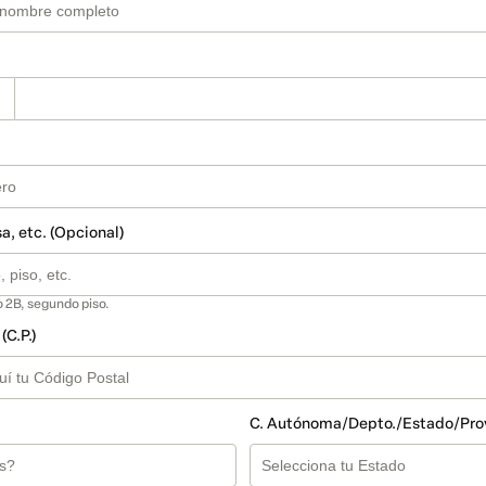
sa, etc. (Opcional)
 2B, segundo piso.
(C.P.)
C. Autónoma/Depto./Estado/Pro