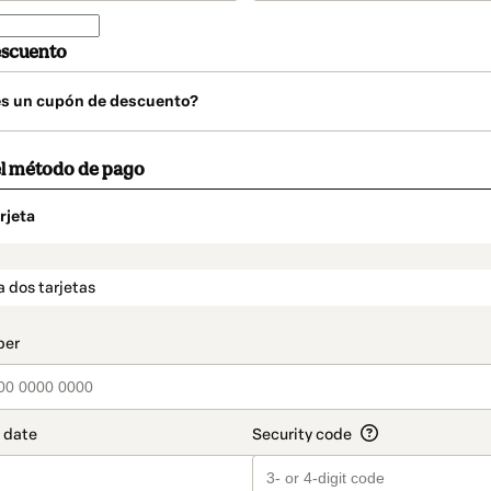
escuento
es un cupón de descuento?
el método de pago
rjeta
o
t_data.section_title_v2
a dos tarjetas