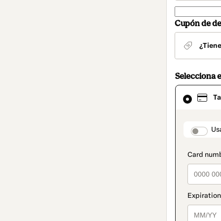
Cupón de d
¿Tien
Selecciona 
El
Ta
método
de
pago
seleccionad
paymen
Us
es
Tarjeta