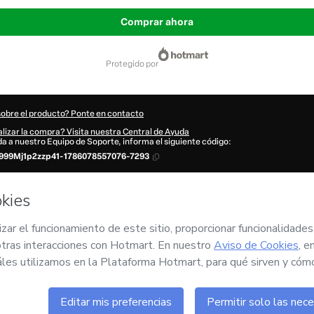
Comprar ahora
protegido por
sobre el producto? Ponte en contacto
lizar la compra? Visita nuestra Central de Ayuda
uda a nuestro Equipo de Soporte, informa el siguiente código:
999Mj1p2zzp41-1786078557076-7293
tu información automáticamente?
Haz clic aquí para saber más
.
n 'Comprar ahora', declaro que (i) entiendo que Hotmart está procesando este pe
 Despiertan
y no tiene responsabilidad por el contenido y/o control sobre él; (ii) a
o de Hotmart
,
Políticas de Privacidad
y
otras políticas de Hotmart
y (iii) soy mayo
ompañado por un tutor legal.
ón sobre tu compra
aquí
.
6
- Todos los derechos reservados
:55:59.117Z
REF.