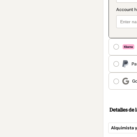
Pa
Go
Detalles de
Alquimista 