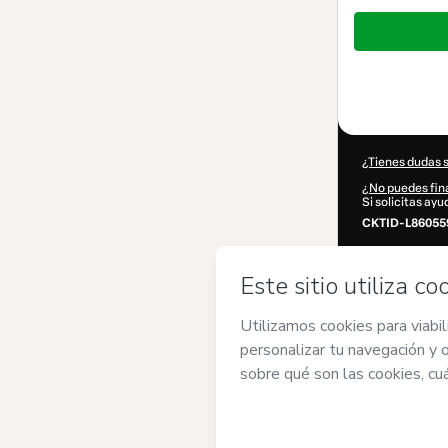
Total
de
1555,00 US$
¿Tienes dudas 
¿No puedes fina
Si solicitas ay
CKTID-L86055
¿Se completó 
Al hacer clic e
de
Mujeres Que
Términos de Us
autorizado y ac
Más informaci
Hotmart ©
202
2026-08-07T04