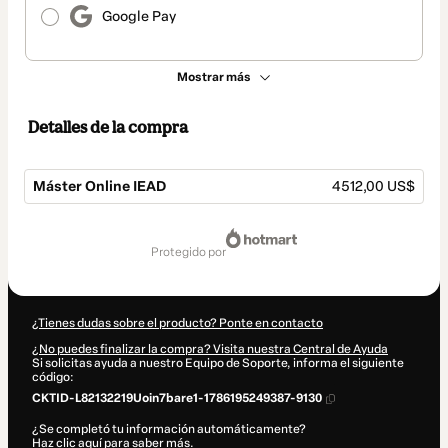
Google Pay
Mostrar más
Detalles de la compra
Máster Online IEAD
4512,00 US$
Total
de
protegido por
4512,00 US$
¿Tienes dudas sobre el producto? Ponte en contacto
¿No puedes finalizar la compra? Visita nuestra Central de Ayuda
Si solicitas ayuda a nuestro Equipo de Soporte, informa el siguiente
código:
CKTID-L82132219Uoin7bare1-1786195249387-9130
¿Se completó tu información automáticamente?
Haz clic aquí para saber más
.