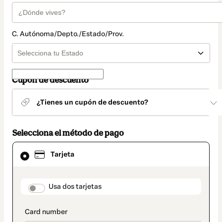
C. Autónoma/Depto./Estado/Prov.
Cupón de descuento
¿Tienes un cupón de descuento?
Selecciona el método de pago
El
Tarjeta
método
de
pago
seleccionado
payment_data.section_title_v2
Usa dos tarjetas
es
Tarjeta