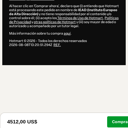
Al hacer clic en 'Comprar ahora', declaro que (i) entiendo que Hotmart
está procesando este pedido en nombre de
IEAD (Instituto Europeo
de Alta Dirección)
y no tiene responsabilidad por el contenido y/o
control sobre él; (ii) acepto los
Términos de Uso de Hotmart
,
Políticas
de Privacidad
y
otras políticas de Hotmart
y (iii) soy mayor de edad o
autorizado y acompañado por un tutor legal.
Más información sobre tu compra
aquí
.
Hotmart ©
2026
- Todos los derechos reservados
2026-08-08T13:20:51.294Z
REF.
4512,00 US$
Comprar