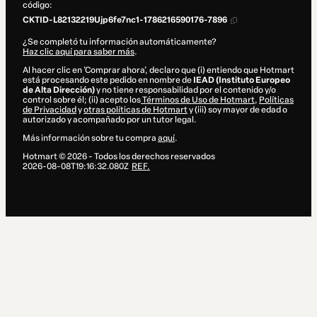
código:
CKTID-L82132219Ujp6fe7nc1-1786216590176-7896
¿Se completó tu información automáticamente?
Haz clic aquí para saber más
.
Al hacer clic en 'Comprar ahora', declaro que (i) entiendo que Hotmart
está procesando este pedido en nombre de
IEAD (Instituto Europeo
de Alta Dirección)
y no tiene responsabilidad por el contenido y/o
control sobre él; (ii) acepto los
Términos de Uso de Hotmart
,
Políticas
de Privacidad
y
otras políticas de Hotmart
y (iii) soy mayor de edad o
autorizado y acompañado por un tutor legal.
Más información sobre tu compra
aquí
.
Hotmart ©
2026
- Todos los derechos reservados
2026-08-08T19:16:32.080Z
REF.