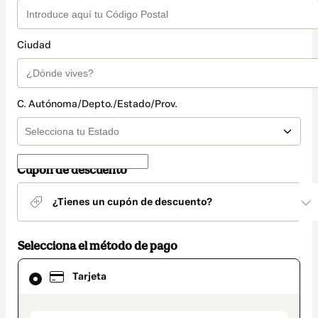
Ciudad
C. Autónoma/Depto./Estado/Prov.
Cupón de descuento
¿Tienes un cupón de descuento?
Selecciona el método de pago
El
Tarjeta
método
de
pago