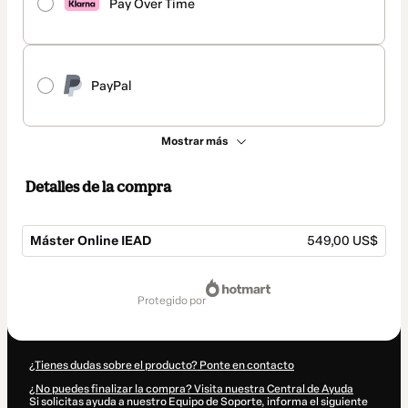
Pay Over Time
PayPal
Mostrar más
Detalles de la compra
Máster Online IEAD
549,00 US$
Total
de
protegido por
549,00 US$
¿Tienes dudas sobre el producto? Ponte en contacto
¿No puedes finalizar la compra? Visita nuestra Central de Ayuda
Si solicitas ayuda a nuestro Equipo de Soporte, informa el siguiente