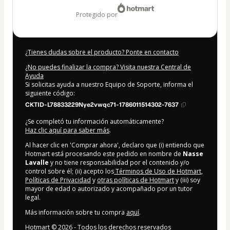
protegido por
¿Tienes dudas sobre el producto? Ponte en contacto
¿No puedes finalizar la compra? Visita nuestra Central de
Ayuda
Si solicitas ayuda a nuestro Equipo de Soporte, informa el
siguiente código:
CKTID-L78833229Nye2vwqc71-1786011514302-7637
¿Se completó tu información automáticamente?
Haz clic aquí para saber más
.
Al hacer clic en 'Comprar ahora', declaro que (i) entiendo que
Hotmart está procesando este pedido en nombre de
Nasse
Lavalle
y no tiene responsabilidad por el contenido y/o
control sobre él; (ii) acepto los
Términos de Uso de Hotmart
,
Políticas de Privacidad
y
otras políticas de Hotmart
y (iii) soy
mayor de edad o autorizado y acompañado por un tutor
legal.
Más información sobre tu compra
aquí
.
Hotmart ©
2026
- Todos los derechos reservados