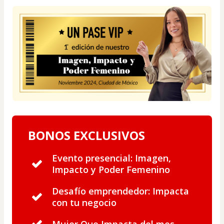
BONOS EXCLUSIVOS
Evento presencial: Imagen,
Impacto y Poder Femenino
Desafío emprendedor: Impacta
con tu negocio
Mujer Que Impacta del mes