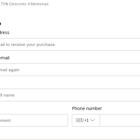
75% Desconto 4 Mentorias
o
dress
email
Phone number
🇺🇸
+1