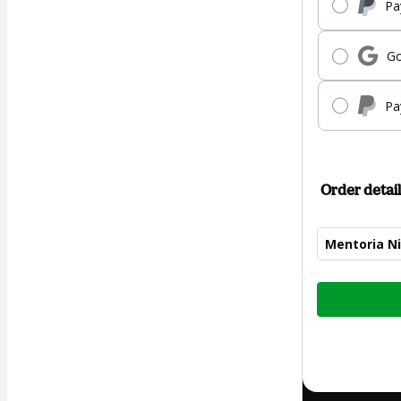
Pa
Go
Pa
Order detail
Mentoria Ni
Total
of
$205.00