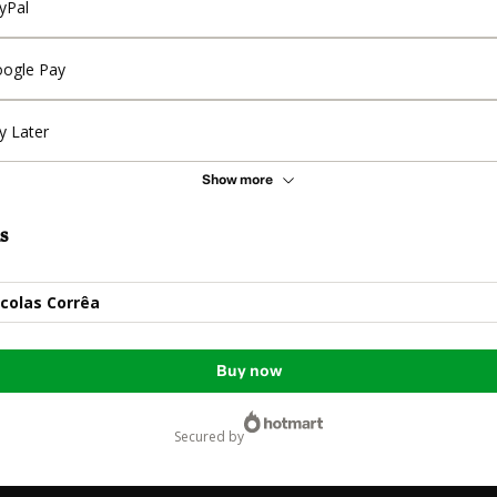
yPal
ogle Pay
y Later
Show more
s
colas Corrêa
Buy now
secured by