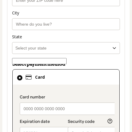
City
State
Select payment method
Card
Card
selected
as
payment
payment_data.section_title_v2
method