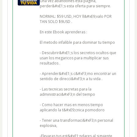
Una vez abandones esta pagina, 
perder&#xE1;s esta oferta para siempre.

NORMAL: $59 USD, HOY ll&#xE9;valo POR 
TAN SOLO $9USD .

En este Ebook aprenderas : 

El metodo infalible para dominar tu tiempo 

- Descubrir&#xE1;s los secretos ocultos que 
usan los megaricos para multiplicar sus 
resultados .

- Aprender&#xE1;s c&#xF3;mo encontrar un 
sentido de direcci&#xF3;n a tu vida .

- Las tecnicas secretas para la 
administraci&#xF3;n del tiempo 

- Como hacer mas en menos tiempo 
aplicando la t&#xE9;cnica pomodoro

- Tener una transformaci&#xF3;n personal 
explosiva, 

-Elevaras tus est&#xE1;ndares al siguiente 