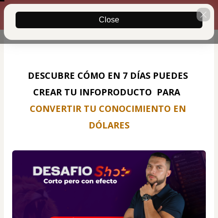
¡Únete Ya! Nos vemos adentro
00 : 14 : 39
🕐
Close
DESCUBRE CÓMO EN 7 DÍAS PUEDES 
CREAR TU INFOPRODUCTO  PARA  
CONVERTIR TU CONOCIMIENTO EN 
DÓLARES