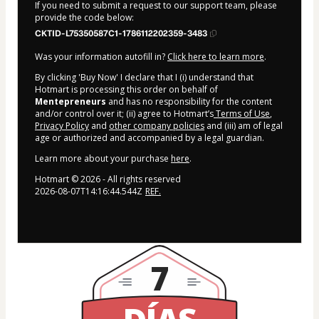
If you need to submit a request to our support team, please
provide the code below:
CKTID-L75350587C1-1786112202359-3483
Was your information autofill in?
Click here to learn more
.
By clicking 'Buy Now' I declare that I (i) understand that
Hotmart is processing this order on behalf of
Mentepreneurs
and has no responsibility for the content
and/or control over it; (ii) agree to Hotmart’s
Terms of Use
,
Privacy Policy
and
other company policies
and (iii) am of legal
age or authorized and accompanied by a legal guardian.
Learn more about your purchase
here
.
Hotmart ©
2026
- All rights reserved
2026-08-07T14:16:44.544Z
REF.
7