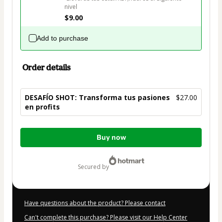
nivel 
$9.00
Add to purchase
Order details
DESAFÍO SHOT: Transforma tus pasiones
$27.00
en profits
Total
Buy now
of
$27.00
secured by
Have questions about the product? Please contact
Can't complete this purchase? Please visit our Help Center