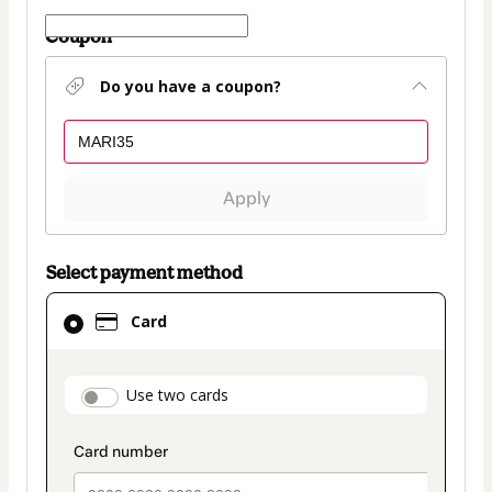
Coupon
Do you have a coupon?
Apply
Select payment method
Card
Card
selected
as
payment
payment_data.section_title_v2
Use two cards
method