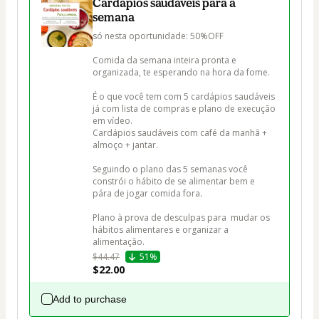
Cardápios saudáveis para a
semana
só nesta oportunidade: 50%OFF

Comida da semana inteira pronta e 
organizada, te esperando na hora da fome. 

É o que você tem com 5 cardápios saudáveis 
já com lista de compras e plano de execução 
em vídeo. 

Cardápios saudáveis com café da manhã + 
almoço + jantar. 

Seguindo o plano das 5 semanas você 
constrói o hábito de se alimentar bem e  
pára de jogar comida fora.  

Plano à prova de desculpas para  mudar os 
hábitos alimentares e organizar a 
alimentação.
$44.47
51%
$22.00
Add to purchase