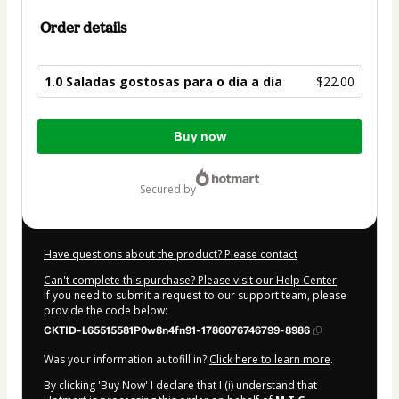
Order details
1.0 Saladas gostosas para o dia a dia
$22.00
Total
Buy now
of
$22.00
secured by
Have questions about the product? Please contact
Can't complete this purchase? Please visit our Help Center
If you need to submit a request to our support team, please
provide the code below:
CKTID-L65515581P0w8n4fn91-1786076746799-8986
Was your information autofill in?
Click here to learn more
.
By clicking 'Buy Now' I declare that I (i) understand that