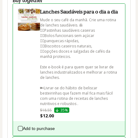
Buy together
Lanches Saudáveis para o dia a dia
Mude o seu café da manhã. Crie uma rotina 
de lanches saudáveis. 🥞

👉🏻Pastinhas saudáveis caseiras

👉🏻Bolos funcionais sem açúcar

👉🏻panquecas rápidas, 

👉🏻Biscoitos caseiros naturais, 

👉🏻opções doces e salgadas de cafés da 
manhã proteicos.

Este e-book é para quem quer se livrar de 
lanches industrializados e melhorar a rotina 
de lanches. 

🔑Livrar-se do hábito de beliscar 
besteirinhas que fazem mal fica mais fácil 
com uma rotina de receitas de lanches 
nutritivos e robustos . 
$18.55
35%
$12.00
Add to purchase