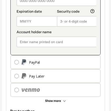
PayPal
Pay Later
Show more