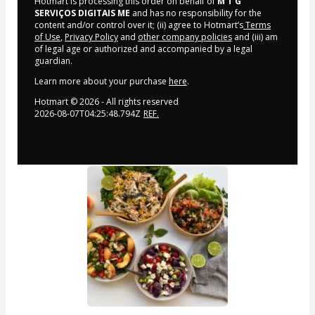
Hotmart is processing this order on behalf of
M T G
SERVIÇOS DIGITAIS ME
and has no responsibility for the
content and/or control over it; (ii) agree to Hotmart’s
Terms
of Use
,
Privacy Policy
and
other company policies
and (iii) am
of legal age or authorized and accompanied by a legal
guardian.
Learn more about your purchase
here
.
Hotmart ©
2026
- All rights reserved
2026-08-07T04:25:48.794Z
REF.