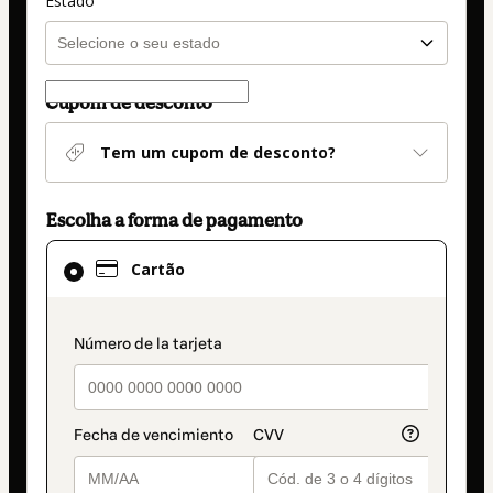
Estado
Cupom de desconto
Tem um cupom de desconto?
Escolha a forma de pagamento
Cartão
Cartão
selecionado
como
método
payment_data.section_title_v2
de
pagamento