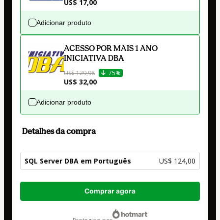
US$ 17,00
Adicionar produto
ACESSO POR MAIS 1 ANO
INICIATIVA DBA
US$ 129,98
75%
US$ 32,00
Adicionar produto
Detalhes da compra
SQL Server DBA em Português
US$ 124,00
Total
Comprar agora
de
US$ 124,00