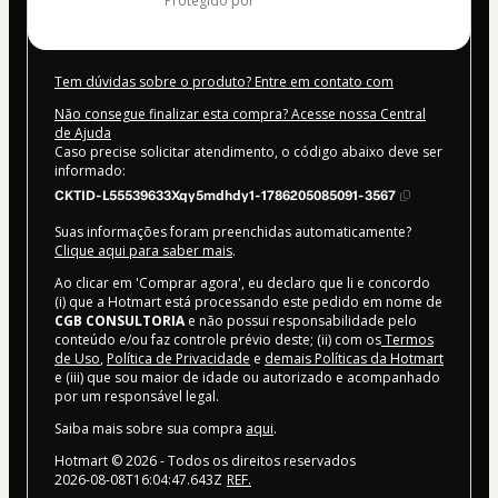
protegido por
Tem dúvidas sobre o produto? Entre em contato com
Não consegue finalizar esta compra? Acesse nossa Central
de Ajuda
Caso precise solicitar atendimento, o código abaixo deve ser
informado:
CKTID-L55539633Xqy5mdhdy1-1786205085091-3567
Suas informações foram preenchidas automaticamente?
Clique aqui para saber mais
.
Ao clicar em 'Comprar agora', eu declaro que li e concordo
(i) que a Hotmart está processando este pedido em nome de
CGB CONSULTORIA
e não possui responsabilidade pelo
conteúdo e/ou faz controle prévio deste; (ii) com os
Termos
de Uso
,
Política de Privacidade
e
demais Políticas da Hotmart
e (iii) que sou maior de idade ou autorizado e acompanhado
por um responsável legal.
Saiba mais sobre sua compra
aqui
.
Hotmart ©
2026
- Todos os direitos reservados
2026-08-08T16:04:47.643Z
REF.