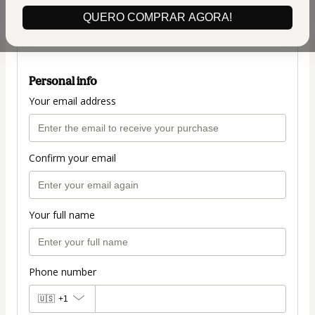
(+ applicable taxes.
Click here
for more
QUERO COMPRAR AGORA!
information)
PLANO COMPLETO
Personal info
Your email address
Confirm your email
Your full name
Phone number
🇺🇸
+1