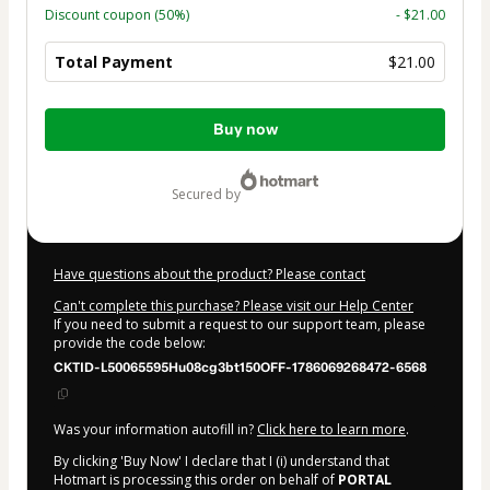
Discount coupon
(50%)
- $21.00
Total Payment
$21.00
Total
Buy now
of
$21.00
secured by
Have questions about the product? Please contact
Can't complete this purchase? Please visit our Help Center
If you need to submit a request to our support team, please
provide the code below:
CKTID-L50065595Hu08cg3bt150OFF-1786069268472-6568
Was your information autofill in?
Click here to learn more
.
By clicking 'Buy Now' I declare that I (i) understand that
Hotmart is processing this order on behalf of
PORTAL