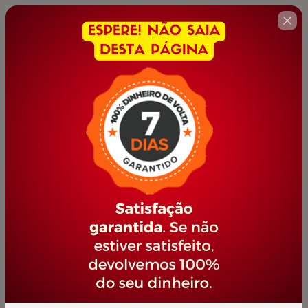
🇺🇸
Change country
MESTRE DO VIOLÃO
Author: PORTAL JOVEM EMPREENDEDOR
$21.00