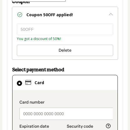
Coupon
Coupon
50OFF
applied!
You got a discount of 50%!
Delete
Select payment method
Card
Card
selected
as
payment
payment_data.section_title_v2
method