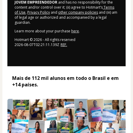
JOVEM EMPREENDEDOR
and has no responsibility for the
content and/or control over it; (ii) agree to Hotmart’s
Terms
of Use
,
Privacy Policy
and
other company policies
and (iii) am
of legal age or authorized and accompanied by a legal
guardian.
Learn more about your purchase
here
.
Hotmart ©
2026
- All rights reserved
2026-08-07T02:21:11.139Z
REF.
Mais de 112 mil alunos em todo o Brasil e em 
+14 países. 