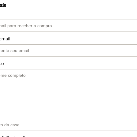
ais
email
to