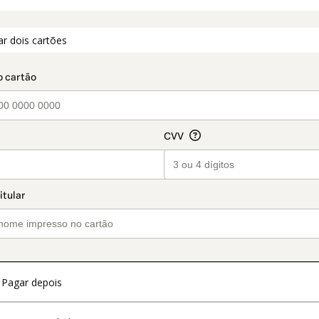
t_data.section_title_v2
ar dois cartões
Pagar depois