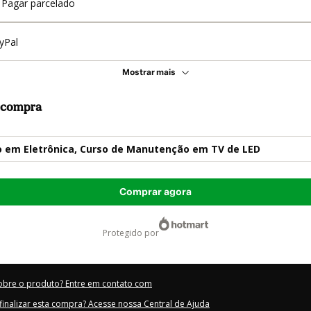
Pagar parcelado
yPal
Mostrar mais
a compra
o em Eletrônica, Curso de Manutenção em TV de LED
Comprar agora
protegido por
obre o produto? Entre em contato com
inalizar esta compra? Acesse nossa Central de Ajuda