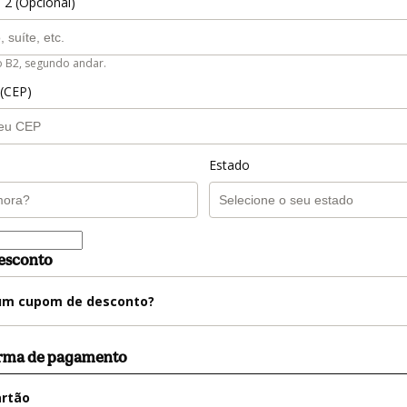
 2 (Opcional)
o B2, segundo andar.
 (CEP)
Estado
esconto
m cupom de desconto?
orma de pagamento
artão