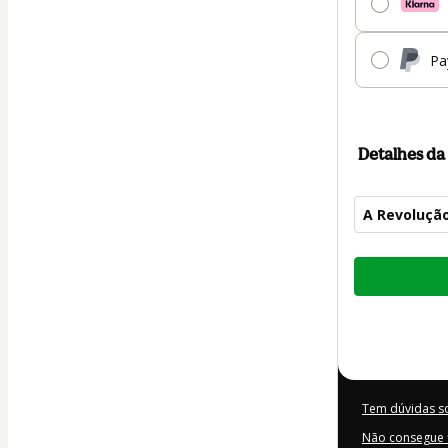
Pa
Detalhes d
A Revoluçã
Total
de
US$ 22,00
Tem dúvidas s
Não consegue f