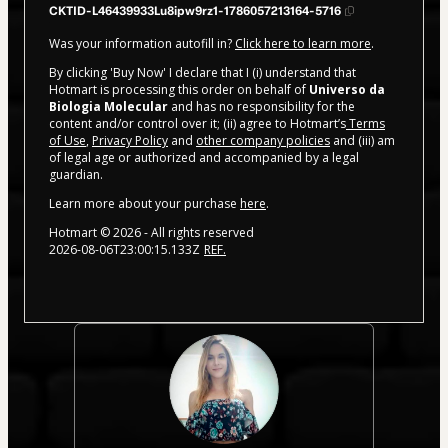
CKTID-L46439933Lu8ipw9rz1-1786057213164-5716
Was your information autofill in?
Click here to learn more
.
By clicking 'Buy Now' I declare that I (i) understand that
Hotmart is processing this order on behalf of
Universo da
Biologia Molecular
and has no responsibility for the
content and/or control over it; (ii) agree to Hotmart’s
Terms
of Use
,
Privacy Policy
and
other company policies
and (iii) am
of legal age or authorized and accompanied by a legal
guardian.
Learn more about your purchase
here
.
Hotmart ©
2026
- All rights reserved
2026-08-06T23:00:15.133Z
REF.