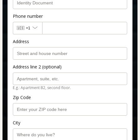
Phone number
🇺🇸
+1
Address
Address line 2 (optional)
E.g.: Apartment B2, second floor.
Zip Code
City