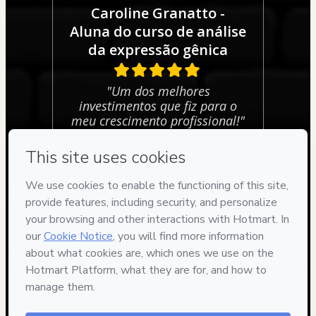
Caroline Granatto -
Aluna do curso de análise
da expressão gênica
"Um dos melhores
investimentos que fiz para o
meu crescimento profissional!"
Privacy
Your information is 100% secure
Safe purchase
Secure and authenticated environment
Delivery via E-mail