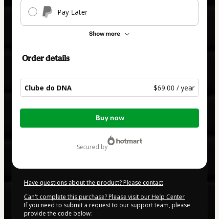
Pay Later
Show more
Order details
Clube do DNA
$69.00 / year
Total
Buy now
of
$69.00
secured by
Have questions about the product? Please contact
Can't complete this purchase? Please visit our Help Center
If you need to submit a request to our support team, please
provide the code below: