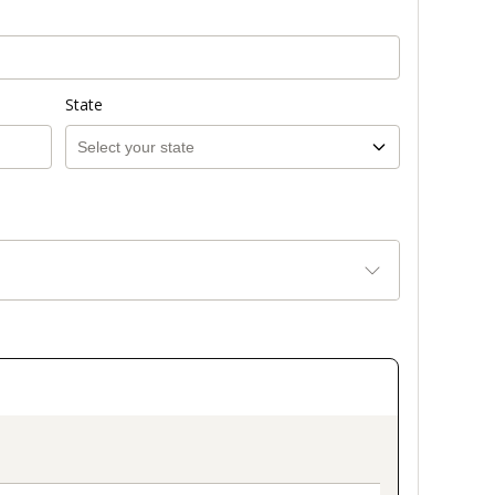
State
on_title_v2