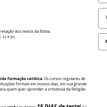
retação dos textos da Bíblia; 
 Lc e Jo; 
lida formação católica
. Os cursos regulares de 
ituições formais em nossos dias, em sua grande 
ara quem quer aprender a ortodoxia da Religião 
15 DIAS de teste
!