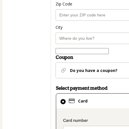
Zip Code
City
Coupon
Do you have a coupon?
Select payment method
Card
Card
selected
as
payment
payment_data.secti
method