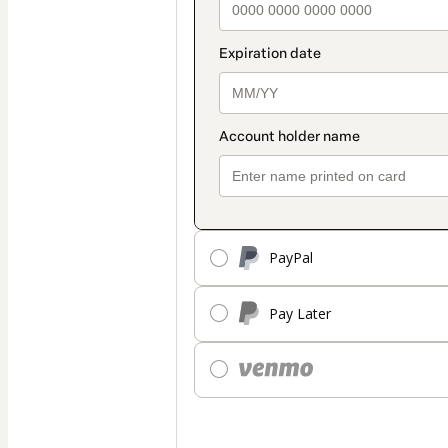
PayPal
Pay Later