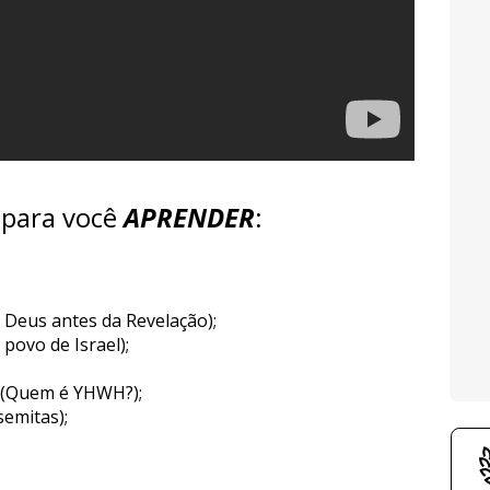
 para você 
APRENDER
:
de Deus antes da Revelação); 
 povo de Israel); 
 (Quem é YHWH?); 
semitas); 