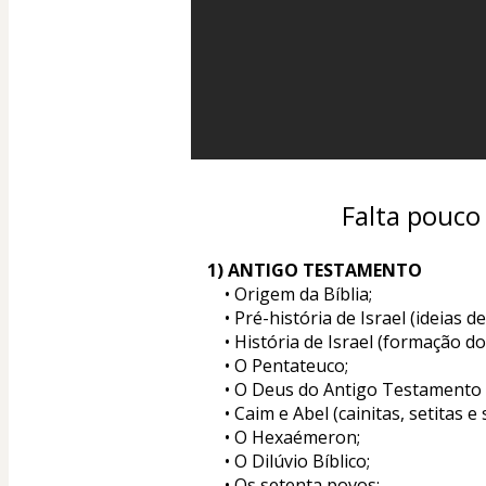
Falta pouco
1) ANTIGO TESTAMENTO 
	• Origem da Bíblia; 
	• Pré-história de Israel (ideias 
	• História de Israel (formação do
	• O Pentateuco;  
	• O Deus do Antigo Testamento
	• Caim e Abel (cainitas, setitas e 
	• O Hexaémeron; 
	• O Dilúvio Bíblico; 
	• Os setenta povos; 