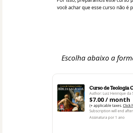
Por isso, preparamos este curso p
você achar que esse curso não é p
Escolha abaixo a form
Curso de Teologia C
Author: Luiz Henrique da 
$7.00 / month
(+ applicable taxes.
Click 
Subscription will end afte
Assinatura por 1 ano