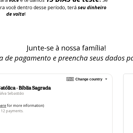
ara 
você 
e te damos
 Se 
ra você dentro desse período, terá 
seu dinheiro 
de volta
!
Junte-se à nossa família!
a de pagamento e preencha seus dados para
🇺🇸
Change country
atólica - Bíblia Sagrada
Silva Sebastião
here
for more information)
r 12 payments.