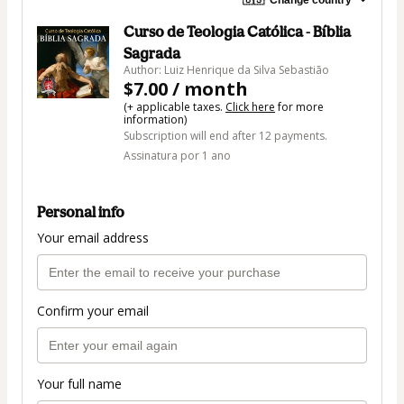
🇺🇸
Change country
Curso de Teologia Católica - Bíblia
Sagrada
Author: Luiz Henrique da Silva Sebastião
$7.00 / month
(+ applicable taxes.
Click here
for more
information)
Subscription will end after 12 payments.
Assinatura por 1 ano
Personal info
Your email address
Confirm your email
Your full name