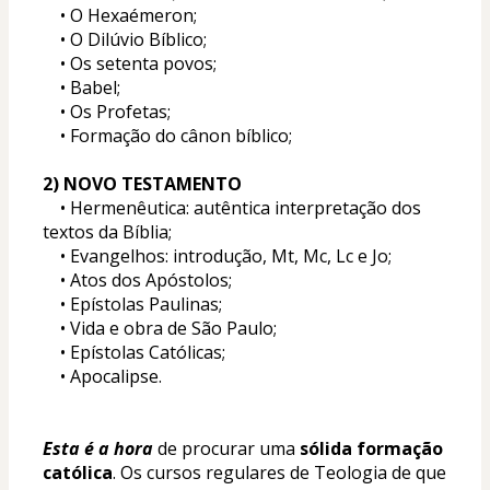
	• O Hexaémeron; 
	• O Dilúvio Bíblico; 
	• Os setenta povos; 
	• Babel; 
	• Os Profetas; 
	• Formação do cânon bíblico; 
2) NOVO TESTAMENTO 
	• Hermenêutica: autêntica interpretação dos 
textos da Bíblia; 
	• Evangelhos: introdução, Mt, Mc, Lc e Jo; 
	• Atos dos Apóstolos; 
	• Epístolas Paulinas; 
	• Vida e obra de São Paulo; 
	• Epístolas Católicas; 
	• Apocalipse.
Esta é a hora
 de procurar uma 
sólida formação 
católica
. Os cursos regulares de Teologia de que 