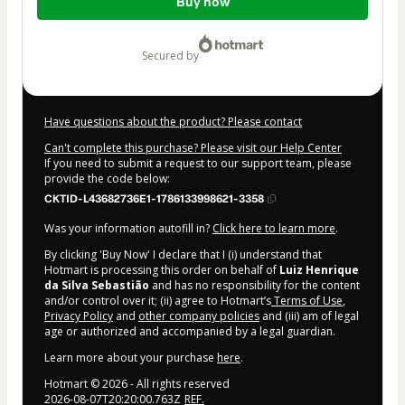
Buy now
of
$7.00
secured by
Have questions about the product? Please contact
Can't complete this purchase? Please visit our Help Center
If you need to submit a request to our support team, please
provide the code below:
CKTID-L43682736E1-1786133998621-3358
Was your information autofill in?
Click here to learn more
.
By clicking 'Buy Now' I declare that I (i) understand that
Hotmart is processing this order on behalf of
Luiz Henrique
da Silva Sebastião
and has no responsibility for the content
and/or control over it; (ii) agree to Hotmart’s
Terms of Use
,
Privacy Policy
and
other company policies
and (iii) am of legal
age or authorized and accompanied by a legal guardian.
Learn more about your purchase
here
.
Hotmart ©
2026
- All rights reserved
2026-08-07T20:20:00.763Z
REF.