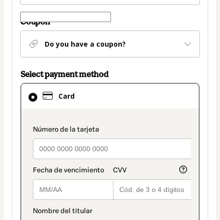
Coupon
Do you have a coupon?
Select payment method
Card
Card
selected
as
payment
payment_data.section_title_v2
method