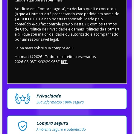
Clique aqui para saber mais
.
Ao clicar em 'Comprar agora', eu declaro que li e concordo
(i) que a Hotmart está processando este pedido em nome de
J.A BERTOTTO
e não possui responsabilidade pelo
conteúdo e/ou faz controle prévio deste; (ii) com os
Termos
de Uso
,
Política de Privacidade
e
demais Políticas da Hotmart
e (iii) que sou maior de idade ou autorizado e acompanhado
por um responsável legal.
Saiba mais sobre sua compra
aqui
.
Hotmart ©
2026
- Todos os direitos reservados
2026-08-08T19:32:29.966Z
REF.
Privacidade
Sua informação 100% segura
Compra segura
Ambiente seguro e autenticado