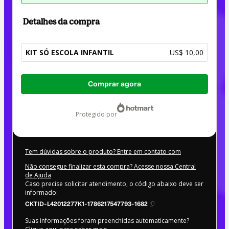
Detalhes da compra
KIT SÓ ESCOLA INFANTIL
US$ 10,00
Total
Comprar agora
de
US$ 10,00
protegido por
Tem dúvidas sobre o produto? Entre em contato com
Não consegue finalizar esta compra? Acesse nossa Central
de Ajuda
Caso precise solicitar atendimento, o código abaixo deve ser
informado:
CKTID-L42012277K1-1786217547793-1682
Suas informações foram preenchidas automaticamente?