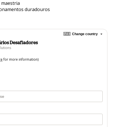
 maestria
cionamentos duradouros
🇺🇸
Change country
ios Desafiadores
lutions
re
for more information)