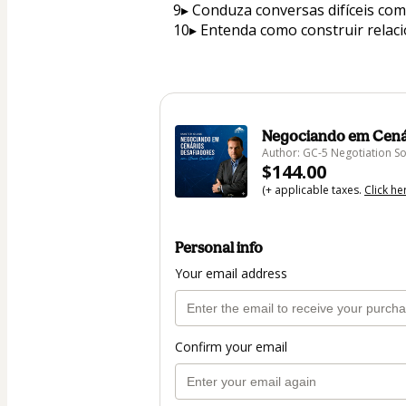
9▸ Conduza conversas difíceis com
10▸ Entenda como construir rela
Negociando em Cenár
Author: GC-5 Negotiation So
$144.00
(+ applicable taxes.
Click he
Personal info
Your email address
Confirm your email