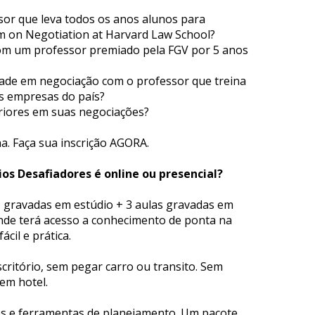
or que leva todos os anos alunos para 
 on Negotiation at Harvard Law School?
m um professor premiado pela FGV por 5 anos 
ade em negociação com o professor que treina 
s empresas do país?
eriores em suas negociações?
na. Faça sua inscrição AGORA.
os Desafiadores é online ou presencial?
 gravadas em estúdio + 3 aulas gravadas em 
nde terá acesso a conhecimento de ponta na 
ácil e prática.
critório, sem pegar carro ou transito. Sem 
m hotel.
des e ferramentas de planejamento. Um pacote 