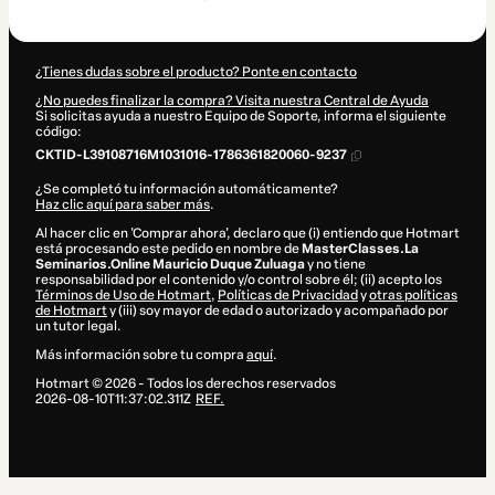
35,00 US$
¿Tienes dudas sobre el producto? Ponte en contacto
¿No puedes finalizar la compra? Visita nuestra Central de Ayuda
Si solicitas ayuda a nuestro Equipo de Soporte, informa el siguiente
código:
CKTID-L39108716M1031016-1786361820060-9237
¿Se completó tu información automáticamente?
Haz clic aquí para saber más
.
Al hacer clic en 'Comprar ahora', declaro que (i) entiendo que Hotmart
está procesando este pedido en nombre de
MasterClasses.La
Seminarios.Online Mauricio Duque Zuluaga
y no tiene
responsabilidad por el contenido y/o control sobre él; (ii) acepto los
Términos de Uso de Hotmart
,
Políticas de Privacidad
y
otras políticas
de Hotmart
y (iii) soy mayor de edad o autorizado y acompañado por
un tutor legal.
Más información sobre tu compra
aquí
.
Hotmart ©
2026
- Todos los derechos reservados
2026-08-10T11:37:02.311Z
REF.