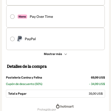
Pay Over Time
PayPal
Mostrar más
Detalles de la compra
Pasteleria Canina y Felina
69,99 US$
Cupón de descuento
(50%)
- 34,99 US$
Total a Pagar
35,00 US$
Total
de
protegido por