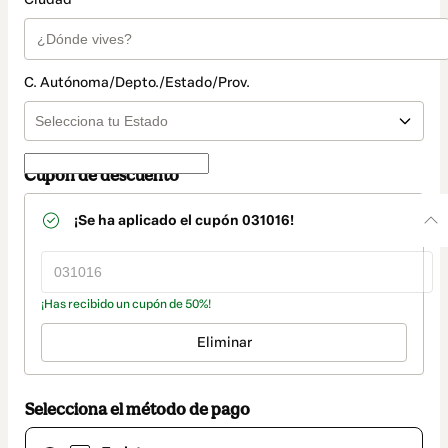
C. Autónoma/Depto./Estado/Prov.
Cupón de descuento
¡Se ha aplicado el cupón
031016
!
¡Has recibido un cupón de 50%!
Eliminar
Selecciona el método de pago
El