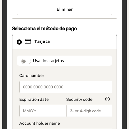
Eliminar
Selecciona el método de pago
El
Tarjeta
método
de
pago
payment_data.section_title_v2
Usa dos tarjetas
seleccionado
es
Tarjeta