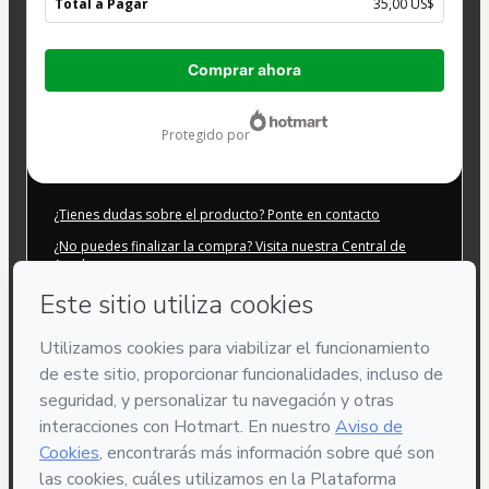
Total a Pagar
35,00 US$
Total
Comprar ahora
de
35,00 US$
protegido por
¿Tienes dudas sobre el producto? Ponte en contacto
¿No puedes finalizar la compra? Visita nuestra Central de
Ayuda
Si solicitas ayuda a nuestro Equipo de Soporte, informa el
siguiente código:
CKTID-L39108716Mv251xo5d1031016-1786085121198-3144
¿Se completó tu información automáticamente?
Haz clic aquí para saber más
.
Al hacer clic en 'Comprar ahora', declaro que (i) entiendo que
Hotmart está procesando este pedido en nombre de
MasterClasses.La Seminarios.Online Mauricio Duque
Zuluaga
y no tiene responsabilidad por el contenido y/o
control sobre él; (ii) acepto los
Términos de Uso de Hotmart
,