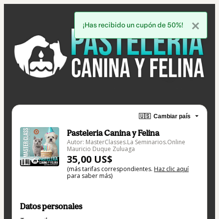
¡Has recibido un cupón de 50%!
🇺🇸
Cambiar país
Pasteleria Canina y Felina
Autor: MasterClasses.La Seminarios.Online
Mauricio Duque Zuluaga
35,00 US$
(más tarifas correspondientes.
Haz clic aquí
para saber más)
Datos personales