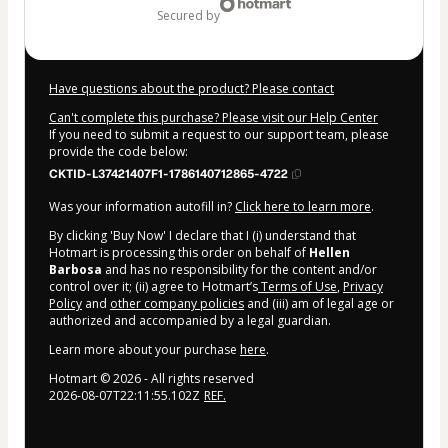
secured by
Have questions about the product? Please contact
Can't complete this purchase? Please visit our Help Center
If you need to submit a request to our support team, please
provide the code below:
CKTID-L37421407F1-1786140712865-4722
Was your information autofill in?
Click here to learn more
.
By clicking 'Buy Now' I declare that I (i) understand that
Hotmart is processing this order on behalf of
Hellen
Barbosa
and has no responsibility for the content and/or
control over it; (ii) agree to Hotmart’s
Terms of Use
,
Privacy
Policy
and
other company policies
and (iii) am of legal age or
authorized and accompanied by a legal guardian.
Learn more about your purchase
here
.
Hotmart ©
2026
- All rights reserved
2026-08-07T22:11:55.102Z
REF.