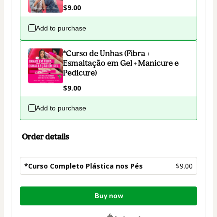
$9.00
Add to purchase
*Curso de Unhas (Fibra +
Esmaltação em Gel + Manicure e
Pedicure)
$9.00
Add to purchase
Order details
*Curso Completo Plástica nos Pés
$9.00
Total
Buy now
of
$9.00