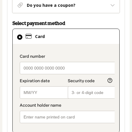
Do you have a coupon?
Select payment method
Card
Card
selected
as
payment
payment_data.section_title_v2
method