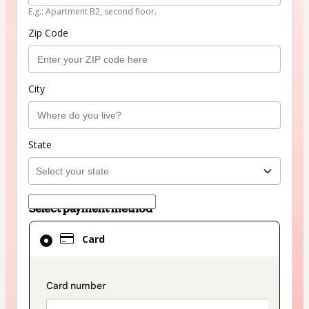
E.g.: Apartment B2, second floor.
Zip Code
City
State
Select payment method
Card
Card
selected
as
payment
payment_data.section_title_v2
method