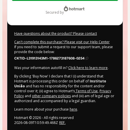
$62.00
secured by
Have questions about the product? Please contact
Can't complete this purchase? Please visit our Help Center
If you need to submit a request to our support team, please
provide the code below:
CKTID-L31913143M1-1786273187608-0254
Was your information autofill in?
Click here to learn more
.
By clicking 'Buy Now' I declare that I (i) understand that
Hotmart is processing this order on behalf of
Instituto
União
and has no responsibility for the content and/or
control over it; (ii) agree to Hotmart’s
Terms of Use
,
Privacy
Policy
and
other company policies
and (iii) am of legal age or
authorized and accompanied by a legal guardian.
Learn more about your purchase
here
.
Hotmart ©
2026
- All rights reserved
2026-08-09T10:59:49.468Z
REF.