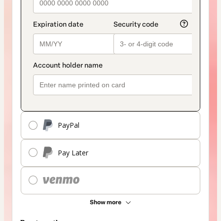
PayPal
Pay Later
Show more