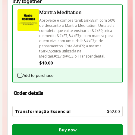
Buy together
Mantra Meditation
Aproveite e compre tamb&#xE9;m com 50% 
de desconto o Mantra Meditation. Uma aula 
completa que vai te ensinar a t&#xE9;cnica 
de medita&#xE7;&#xE3;o com mantra para 
quem vive com um turbilh&#xE3;o de 
pensamentos.  Esta &#xE9; a mesma 
t&#xE9;cnica utilizada na 
Medita&#xE7;&#xE3;o Transcendental.
$10.00
Add to purchase
Order details
Transformação Essencial
$62.00
Total
Buy now
of